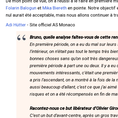
De mon point de vue, on a réussi à le faire en première 
Folarin Balogun
et
Mika Biereth
en pointe. Notre objectif
nul aurait été acceptable, mais nous allons continuer à tra
Adi Hütter
- Site officiel AS Monaco
Bruno, quelle analyse faîtes-vous de cette re
En première période, on a eu du mal sur leurs
l’intérieur, on n’était pas tout le temps très bie
bonnes choses sans qu’on soit très dangereux,
première période à part une ou deux. Il y a eu
mouvements intéressants, c’était une premièr
a pris l’ascendant, on a montré à la fois de la
aussi beaucoup d’allant, c’est ce que j’ai aimé 
risques et on a été récompensés en fin de ma
Racontez-nous ce but libérateur d’Olivier Giro
C’est un but d’avant-centre, après un gros trav