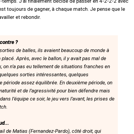
mi-temps. J’ai finalement décidé de passer en 4-2-2-2 avec
 est toujours de gagner, à chaque match. Je pense que le
vailler et rebondir.
ncontre ?
 sorties de balles, ils avaient beaucoup de monde à
n placé. Après, avec le ballon, il y avait pas mal de
 on n’a pas eu tellement de situations franches en
 quelques sorties intéressantes, quelques
e période assez équilibrée. En deuxième période, on
 maturité et de l’agressivité pour bien défendre mais
dans l’équipe ce soir, le jeu vers l’avant, les prises de
tch.
ud...
ail de Matias (Fernandez-Pardo), côté droit, qui