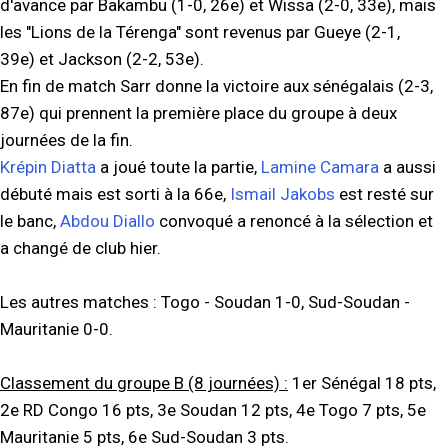
d'avance par Bakambu (1-0, 26e) et Wissa (2-0, 33e), mais
les "Lions de la Térenga" sont revenus par Gueye (2-1,
39e) et Jackson (2-2, 53e).
En fin de match Sarr donne la victoire aux sénégalais (2-3,
87e) qui prennent la première place du groupe à deux
journées de la fin.
Krépin Diatta
a joué toute la partie,
Lamine Camara
a aussi
débuté mais est sorti à la 66e,
Ismail Jakobs
est resté sur
le banc,
Abdou Diallo
convoqué a renoncé à la sélection et
a changé de club hier.
Les autres matches : Togo - Soudan 1-0, Sud-Soudan -
Mauritanie 0-0.
Classement du groupe B (8 journées) :
1er Sénégal 18 pts,
2e RD Congo 16 pts, 3e Soudan 12 pts, 4e Togo 7 pts, 5e
Mauritanie 5 pts, 6e Sud-Soudan 3 pts.