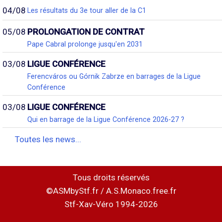
04/08
Les résultats du 3e tour aller de la C1
05/08
PROLONGATION DE CONTRAT
Pape Cabral prolonge jusqu'en 2031
03/08
LIGUE CONFÉRENCE
Ferencváros ou Górnik Zabrze en barrages de la Ligue
Conférence
03/08
LIGUE CONFÉRENCE
Qui en barrage de la Ligue Conférence 2026-27 ?
Toutes les news...
Tous droits réservés
©ASMbyStf.fr / A.S.Monaco.free.fr
Stf-Xav-Véro 1994-2026