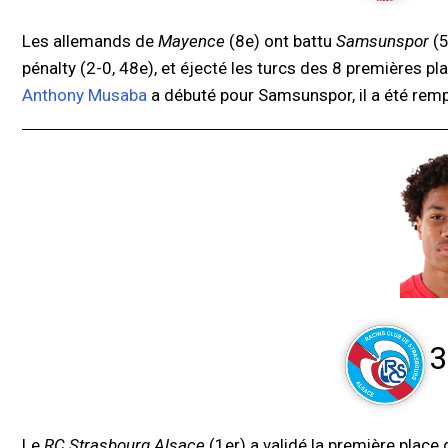
Les allemands de
Mayence
(8e) ont battu
Samsunspor
(5
pénalty (2-0, 48e), et éjecté les turcs des 8 premières p
Anthony Musaba
a débuté pour Samsunspor, il a été remp
3
Le
RC Strasbourg Alsace
(1er) a validé la première place 