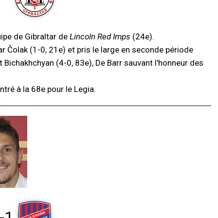
uipe de Gibraltar de
Lincoln Red Imps
(24e).
r Čolak (1-0, 21e) et pris le large en seconde période
et Bichakhchyan (4-0, 83e), De Barr sauvant l'honneur des
ntré à la 68e pour le Legia.
-1