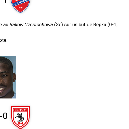
ce au
Rakow Czestochowa
(3e) sur un but de Repka (0-1,
ote.
-0