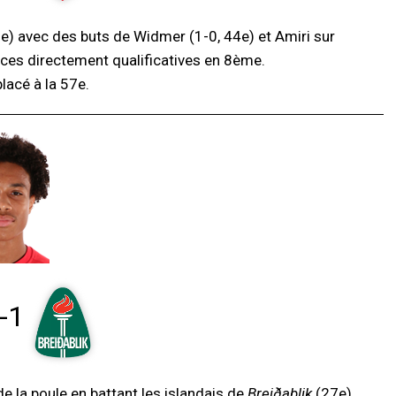
e) avec des buts de Widmer (1-0, 44e) et Amiri sur
laces directement qualificatives en 8ème.
lacé à la 57e.
-1
de la poule en battant les islandais de
Breiðablik
(27e).