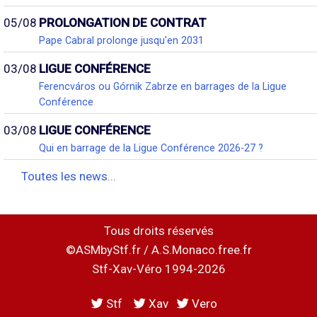
05/08
PROLONGATION DE CONTRAT
Pape Cabral prolonge jusqu'en 2031
03/08
LIGUE CONFÉRENCE
Ferencváros ou Górnik Zabrze en barrages de la Ligue
Conférence
03/08
LIGUE CONFÉRENCE
Qui en barrage de la Ligue Conférence 2026-27 ?
Toutes les news...
Tous droits réservés
©ASMbyStf.fr / A.S.Monaco.free.fr
Stf-Xav-Véro 1994-2026
Stf
Xav
Vero