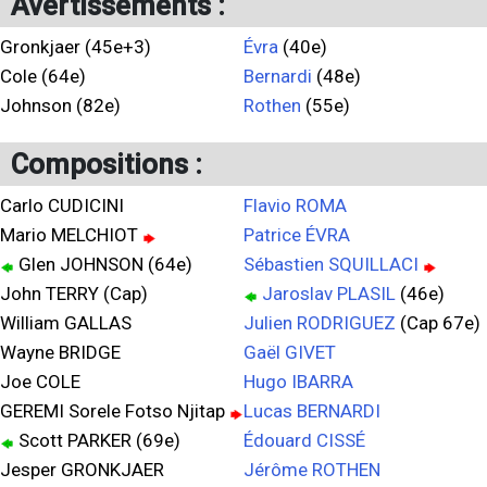
Avertissements :
Gronkjaer (45e+3)
Évra
(40e)
Cole (64e)
Bernardi
(48e)
Johnson (82e)
Rothen
(55e)
Compositions :
Carlo CUDICINI
Flavio ROMA
Mario MELCHIOT
Patrice ÉVRA
Glen JOHNSON (64e)
Sébastien SQUILLACI
John TERRY (Cap)
Jaroslav PLASIL
(46e)
William GALLAS
Julien RODRIGUEZ
(Cap 67e)
Wayne BRIDGE
Gaël GIVET
Joe COLE
Hugo IBARRA
GEREMI Sorele Fotso Njitap
Lucas BERNARDI
Scott PARKER (69e)
Édouard CISSÉ
Jesper GRONKJAER
Jérôme ROTHEN