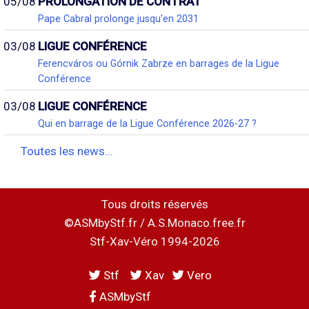
05/08
PROLONGATION DE CONTRAT
Pape Cabral prolonge jusqu'en 2031
03/08
LIGUE CONFÉRENCE
Ferencváros ou Górnik Zabrze en barrages de la Ligue
Conférence
03/08
LIGUE CONFÉRENCE
Qui en barrage de la Ligue Conférence 2026-27 ?
Toutes les news...
Tous droits réservés
©ASMbyStf.fr / A.S.Monaco.free.fr
Stf-Xav-Véro 1994-2026
Stf
Xav
Vero
ASMbyStf