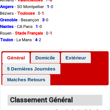
Amiens
-
Valenciennes
:
1
-
6
Angers
-
SO Montpellier
:
1
-
0
Béziers
-
Toulouse
:
0
-
1
Grenoble
-
Besançon
:
3
-
0
Nantes
-
CA Paris
:
1
-
0
Rouen
-
Stade Français
:
0
-
1
Toulon
-
Le Mans
:
4
-
2
Général
Domicile
Extérieur
5 Dernières Journées
Matches Retours
Classement Général