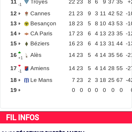
11
Troyes
22
23
8
6
9
37
35
+
-1
12
Cannes
21
23
9
3
11
42
52
-1
13
Besançon
18
23
5
8
10
43
53
-1
14
CA Paris
17
23
6
4
13
23
35
-1
15
Béziers
16
23
6
4
13
31
44
-1
16
Alès
14
23
5
4
14
35
56
-2
+1
17
Amiens
14
23
5
4
14
28
55
-2
-1
18
Le Mans
7
23
2
3
18
25
67
-4
19
0
0
0
0
0
0
0
FIL INFOS