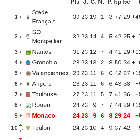
Pts
J.
G.
N.
P.
bp
bc
+/
Stade
1
39
23
19
1
3
77
29
+4
Français
SO
2
32
23
14
4
5
42
25
+1
Montpellier
3
Nantes
31
23
12
7
4
41
29
+1
4
Grenoble
28
23
13
2
8
50
34
+1
5
Valenciennes
28
23
11
6
6
42
27
+1
6
Angers
28
23
11
6
6
43
38
+
7
Toulouse
27
23
11
5
7
41
36
+
8
Rouen
24
23
9
7
7
44
29
+1
9
Monaco
24
23
9
6
8
29
24
+
10
Toulon
24
23
10
4
9
37
42
-
+1