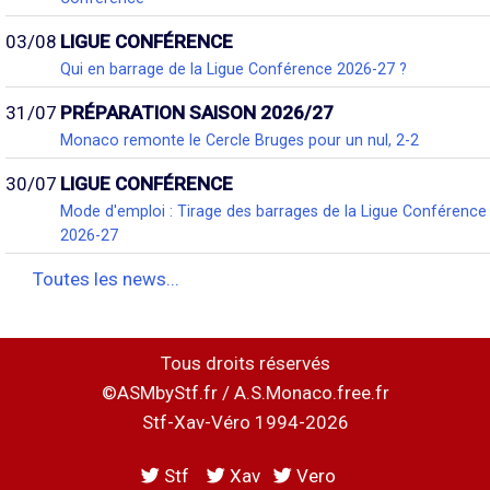
03/08
LIGUE CONFÉRENCE
Qui en barrage de la Ligue Conférence 2026-27 ?
31/07
PRÉPARATION SAISON 2026/27
Monaco remonte le Cercle Bruges pour un nul, 2-2
30/07
LIGUE CONFÉRENCE
Mode d'emploi : Tirage des barrages de la Ligue Conférence
2026-27
Toutes les news...
Tous droits réservés
©ASMbyStf.fr / A.S.Monaco.free.fr
Stf-Xav-Véro 1994-2026
Stf
Xav
Vero