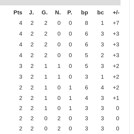
Pts
J.
G.
N.
P.
bp
bc
+/-
4
2
2
0
0
8
1
+7
4
2
2
0
0
6
3
+3
4
2
2
0
0
6
3
+3
4
2
2
0
0
5
2
+3
3
2
1
1
0
5
3
+2
3
2
1
1
0
3
1
+2
2
2
1
0
1
6
4
+2
2
2
1
0
1
4
3
+1
2
2
1
0
1
3
3
0
2
2
0
2
0
3
3
0
2
2
0
2
0
3
3
0