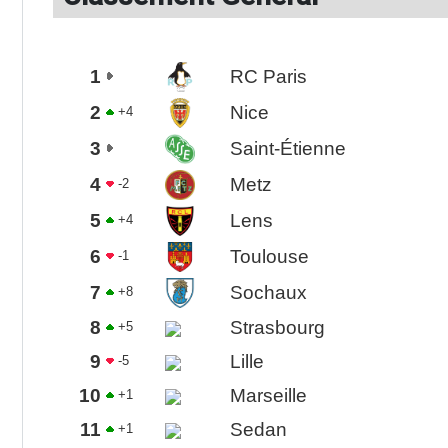
1
RC Paris
2
Nice
+4
3
Saint-Étienne
4
Metz
-2
5
Lens
+4
6
Toulouse
-1
7
Sochaux
+8
8
Strasbourg
+5
9
Lille
-5
10
Marseille
+1
11
Sedan
+1