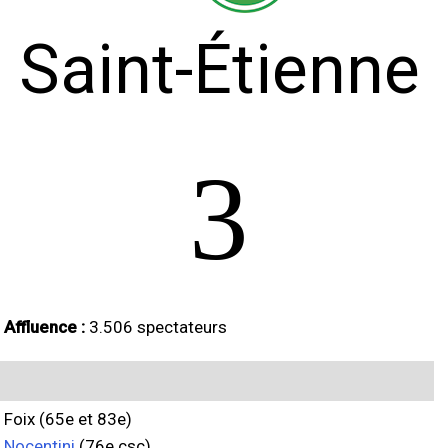
Saint-Étienne
3
Affluence :
3.506 spectateurs
Foix (65e et 83e)
Nocentini
(76e csc)