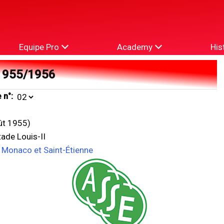
Equipe Pro
Academy
His
1955/1956
 n°:
ût 1955)
ade Louis-II
e Monaco et Saint-Étienne