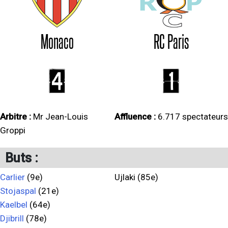
Monaco
RC Paris
4
1
Arbitre :
Mr Jean-Louis
Affluence :
6.717 spectateurs
Groppi
Buts :
Carlier
(9e)
Ujlaki (85e)
Stojaspal
(21e)
Kaelbel
(64e)
Djibrill
(78e)