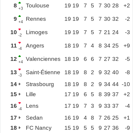
8
Toulouse
19
19
7
5
7
30
28
+2
+3
9
Rennes
19
19
7
5
7
30
32
-2
+4
10
Limoges
19
19
7
5
7
21
24
-3
-2
11
Angers
18
19
7
4
8
34
25
+9
-4
12
Valenciennes
18
19
6
6
7
27
32
-5
+4
13
Saint-Étienne
18
19
8
2
9
32
40
-8
-3
14
Strasbourg
18
19
8
2
9
34
44
-10
15
Lille
17
19
6
5
8
39
37
+2
16
Lens
17
19
7
3
9
33
37
-4
-4
17
Sedan
16
19
4
8
7
26
25
+1
18
FC Nancy
15
19
5
5
9
27
36
-9