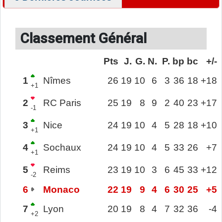
Classement Général
Pts
J.
G.
N.
P.
bp
bc
+/-
1
Nîmes
26
19
10
6
3
36
18
+18
+1
2
RC Paris
25
19
8
9
2
40
23
+17
-1
3
Nice
24
19
10
4
5
28
18
+10
+1
4
Sochaux
24
19
10
4
5
33
26
+7
+1
5
Reims
23
19
10
3
6
45
33
+12
-2
6
Monaco
22
19
9
4
6
30
25
+5
7
Lyon
20
19
8
4
7
32
36
-4
+2