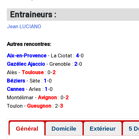
Entraineurs :
Jean LUCIANO
Autres rencontres:
Aix-en-Provence
-
La Ciotat
:
4
-
0
Gazélec Ajaccio
-
Grenoble
:
2
-
0
Alès
-
Toulouse
:
0
-
2
Béziers
-
Sète
:
1
-
0
Cannes
-
Arles
:
1
-
0
Montélimar
-
Avignon
:
0
-
2
Toulon
-
Gueugnon
:
2
-
3
Général
Domicile
Extérieur
5 D