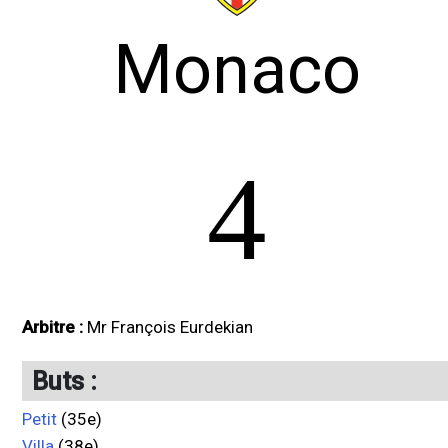
Monaco
4
Arbitre :
Mr François Eurdekian
Buts :
Petit
(35e)
Villa
(38e)