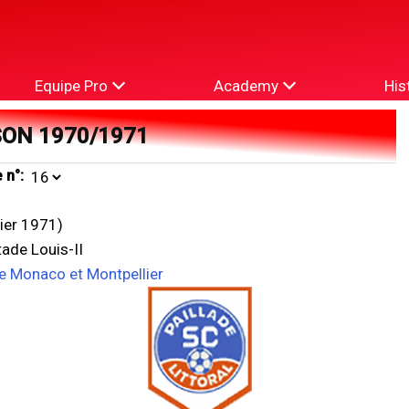
Equipe Pro
Academy
His
SON 1970/1971
 n°:
vier 1971)
ade Louis-II
re Monaco et Montpellier