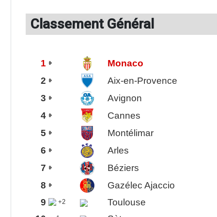
Classement Général
1
Monaco
2
Aix-en-Provence
3
Avignon
4
Cannes
5
Montélimar
6
Arles
7
Béziers
8
Gazélec Ajaccio
9
Toulouse
+2