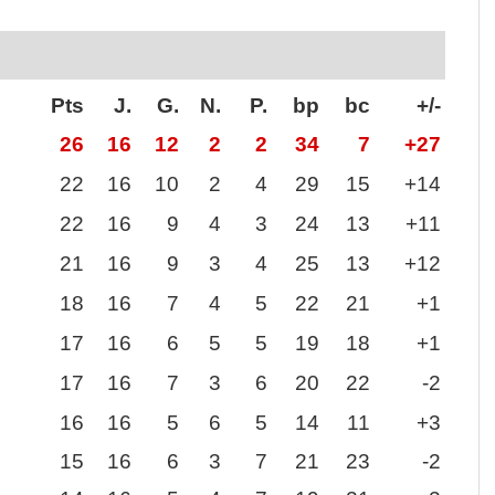
Pts
J.
G.
N.
P.
bp
bc
+/-
26
16
12
2
2
34
7
+27
22
16
10
2
4
29
15
+14
22
16
9
4
3
24
13
+11
21
16
9
3
4
25
13
+12
18
16
7
4
5
22
21
+1
17
16
6
5
5
19
18
+1
17
16
7
3
6
20
22
-2
16
16
5
6
5
14
11
+3
15
16
6
3
7
21
23
-2