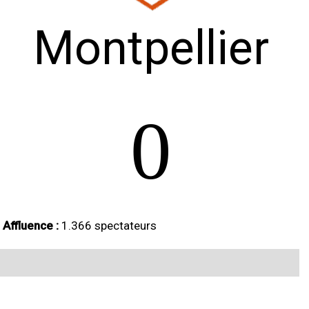
Montpellier
0
Affluence :
1.366 spectateurs