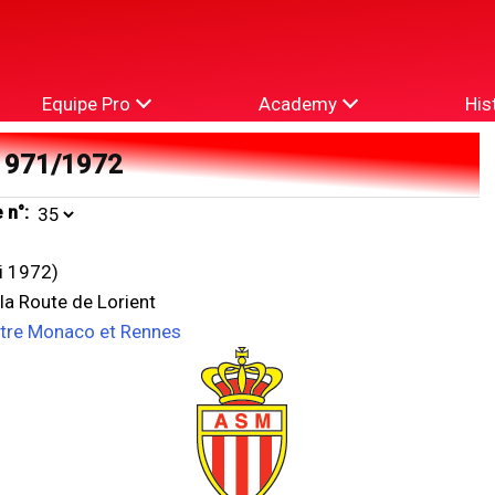
Equipe Pro
Academy
His
1971/1972
 n°:
i 1972)
la Route de Lorient
ntre Monaco et Rennes