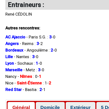
Entraineurs :
René CÉDOLIN
Autres rencontres:
AC Ajaccio
-
Paris S.G.
:
3
-
0
Angers
-
Reims
:
3
-
2
Bordeaux
-
Angoulême
:
2
-
0
Lille
-
Nantes
:
3
-
0
Lyon
-
Sochaux
:
1
-
0
Marseille
-
Metz
:
3
-
0
Nancy
-
Nîmes
:
0
-
1
Nice
-
Saint-Étienne
:
1
-
2
Red Star
-
Bastia
:
2
-
1
Général
Domicile
Extérieur
5 D