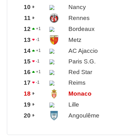
10
Nancy
11
Rennes
12
Bordeaux
+1
13
Metz
-1
14
AC Ajaccio
+1
15
Paris S.G.
-1
16
Red Star
+1
17
Reims
-1
18
Monaco
19
Lille
20
Angoulême