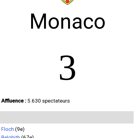
Monaco
3
Affluence :
5.630 spectateurs
Floch
(9e)
Belghith
(67e)