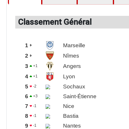
Classement Général
1
Marseille
2
Nîmes
3
Angers
+1
4
Lyon
+1
5
Sochaux
-2
6
Saint-Étienne
+3
7
Nice
-1
8
Bastia
-1
9
Nantes
-1