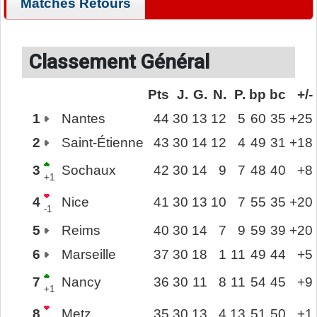
Matches Retours
Classement Général
Pts
J.
G.
N.
P.
bp
bc
+/-
1
Nantes
44
30
13
12
5
60
35
+25
2
Saint-Étienne
43
30
14
12
4
49
31
+18
3
Sochaux
42
30
14
9
7
48
40
+8
+1
4
Nice
41
30
13
10
7
55
35
+20
-1
5
Reims
40
30
14
7
9
59
39
+20
6
Marseille
37
30
18
1
11
49
44
+5
7
Nancy
36
30
11
8
11
54
45
+9
+1
8
Metz
35
30
13
4
13
51
50
+1