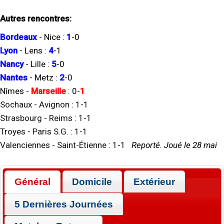
Autres rencontres:
Bordeaux
-
Nice
:
1
-
0
Lyon
-
Lens
:
4
-
1
Nancy
-
Lille
:
5
-
0
Nantes
-
Metz
:
2
-
0
Nîmes
-
Marseille
:
0
-
1
Sochaux
-
Avignon
:
1
-
1
Strasbourg
-
Reims
:
1
-
1
Troyes
-
Paris S.G.
:
1
-
1
Valenciennes
-
Saint-Étienne
:
1
-
1
Reporté. Joué le 28 mai
Général
Domicile
Extérieur
5 Dernières Journées