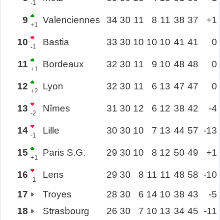
-1
9
Valenciennes
34
30
11
8
11
38
37
+1
+1
10
Bastia
33
30
10
10
10
41
41
0
-1
11
Bordeaux
32
30
11
9
10
48
48
0
+1
12
Lyon
32
30
11
6
13
47
47
0
+2
13
Nîmes
31
30
12
6
12
38
42
-4
-2
14
Lille
30
30
10
7
13
44
57
-13
-1
15
Paris S.G.
29
30
10
8
12
50
49
+1
+1
16
Lens
29
30
8
11
11
48
58
-10
-1
17
Troyes
28
30
6
14
10
38
43
-5
18
Strasbourg
26
30
7
10
13
34
45
-11