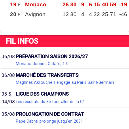
19
Monaco
26
30
9
6
15
40
59
-19
20
Avignon
12
30
4
4
22
25
71
-46
FIL INFOS
06/08
PRÉPARATION SAISON 2026/27
Monaco domine Getafe, 1-0
06/08
MARCHÉ DES TRANSFERTS
Maghnes Akliouche s'engage au Paris Saint-Germain
05 &
LIGUE DES CHAMPIONS
04/08
Les résultats du 3e tour aller de la C1
05/08
PROLONGATION DE CONTRAT
Pape Cabral prolonge jusqu'en 2031