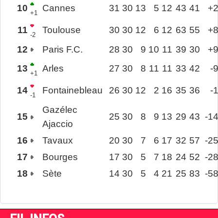
10
Cannes
31
30
13
5
12
43
41
+
+1
11
Toulouse
30
30
12
6
12
63
55
+
-2
12
Paris F.C.
28
30
9
10
11
39
30
+
13
Arles
27
30
8
11
11
33
42
-
+1
14
Fontainebleau
26
30
12
2
16
35
36
-
-1
Gazélec
15
25
30
8
9
13
29
43
-1
Ajaccio
16
Tavaux
20
30
7
6
17
32
57
-2
17
Bourges
17
30
5
7
18
24
52
-2
18
Sète
14
30
5
4
21
25
83
-5