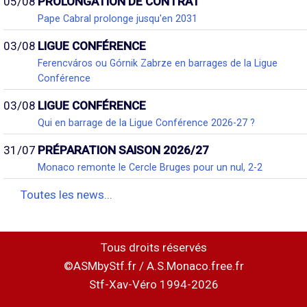
05/08
PROLONGATION DE CONTRAT
Pape Cabral prolonge jusqu'en 2031
03/08
LIGUE CONFÉRENCE
Ferencváros ou Górnik Zabrze en barrages de la Ligue
Conférence
03/08
LIGUE CONFÉRENCE
Qui en barrage de la Ligue Conférence 2026-27 ?
31/07
PRÉPARATION SAISON 2026/27
Monaco remonte le Cercle Bruges pour un nul, 2-2
Toutes les news...
Tous droits réservés
©ASMbyStf.fr / A.S.Monaco.free.fr
Stf-Xav-Véro 1994-2026