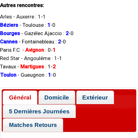
Autres rencontres:
Arles
-
Auxerre
:
1
-
1
Béziers
-
Toulouse
:
1
-
0
Bourges
-
Gazélec Ajaccio
:
2
-
0
Cannes
-
Fontainebleau
:
2
-
0
Paris F.C.
-
Avignon
:
0
-
1
Red Star
-
Angoulême
:
1
-
1
Tavaux
-
Martigues
:
1
-
2
Toulon
-
Gueugnon
:
1
-
0
Général
Domicile
Extérieur
5 Dernières Journées
Matches Retours