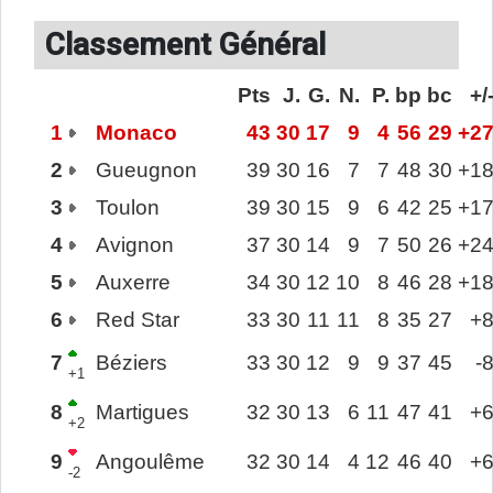
Classement Général
Pts
J.
G.
N.
P.
bp
bc
+/
1
Monaco
43
30
17
9
4
56
29
+2
2
Gueugnon
39
30
16
7
7
48
30
+1
3
Toulon
39
30
15
9
6
42
25
+1
4
Avignon
37
30
14
9
7
50
26
+2
5
Auxerre
34
30
12
10
8
46
28
+1
6
Red Star
33
30
11
11
8
35
27
+
7
Béziers
33
30
12
9
9
37
45
-
+1
8
Martigues
32
30
13
6
11
47
41
+
+2
9
Angoulême
32
30
14
4
12
46
40
+
-2