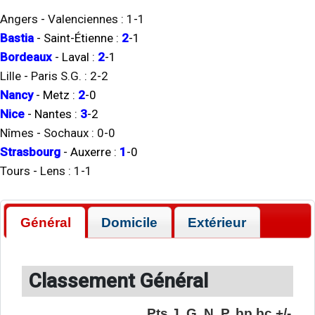
Angers
-
Valenciennes
:
1
-
1
Bastia
-
Saint-Étienne
:
2
-
1
Bordeaux
-
Laval
:
2
-
1
Lille
-
Paris S.G.
:
2
-
2
Nancy
-
Metz
:
2
-
0
Nice
-
Nantes
:
3
-
2
Nîmes
-
Sochaux
:
0
-
0
Strasbourg
-
Auxerre
:
1
-
0
Tours
-
Lens
:
1
-
1
Général
Domicile
Extérieur
Classement Général
Pts
J.
G.
N.
P.
bp
bc
+/-