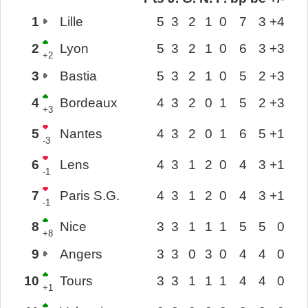
1
Lille
5
3
2
1
0
7
3
+4
2
Lyon
5
3
2
1
0
6
3
+3
+2
3
Bastia
5
3
2
1
0
5
2
+3
4
Bordeaux
4
3
2
0
1
5
2
+3
+3
5
Nantes
4
3
2
0
1
6
5
+1
-3
6
Lens
4
3
1
2
0
4
3
+1
-1
7
Paris S.G.
4
3
1
2
0
4
3
+1
-1
8
Nice
3
3
1
1
1
5
5
0
+8
9
Angers
3
3
0
3
0
4
4
0
10
Tours
3
3
1
1
1
4
4
0
+1