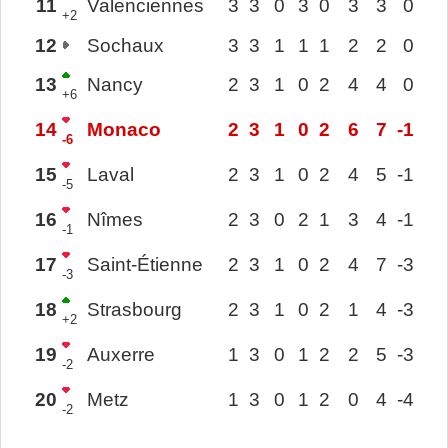
11
Valenciennes
3
3
0
3
0
3
3
0
+2
12
Sochaux
3
3
1
1
1
2
2
0
13
Nancy
2
3
1
0
2
4
4
0
+6
14
Monaco
2
3
1
0
2
6
7
-1
-6
15
Laval
2
3
1
0
2
4
5
-1
-5
16
Nîmes
2
3
0
2
1
3
4
-1
-1
17
Saint-Étienne
2
3
1
0
2
4
7
-3
-3
18
Strasbourg
2
3
1
0
2
1
4
-3
+2
19
Auxerre
1
3
0
1
2
2
5
-3
-2
20
Metz
1
3
0
1
2
0
4
-4
-2