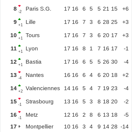
8
Paris S.G.
17
16
6
5
5
21
15
+6
-2
9
Lille
17
16
7
3
6
28
25
+3
+1
10
Tours
17
16
7
3
6
20
17
+3
+1
11
Lyon
17
16
8
1
7
16
17
-1
+1
12
Bastia
17
16
6
5
5
26
30
-4
+1
13
Nantes
16
16
6
4
6
20
18
+2
-4
14
Valenciennes
14
16
5
4
7
19
23
-4
+2
15
Strasbourg
13
16
5
3
8
18
20
-2
-1
16
Metz
12
16
2
8
6
13
18
-5
-1
17
Montpellier
10
16
3
4
9
14
28
-14