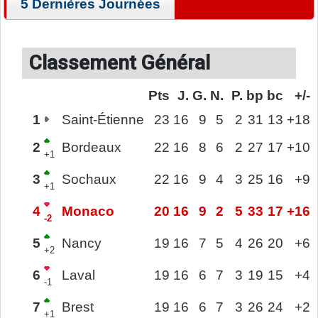
5 Dernières Journées
Classement Général
Pts
J.
G.
N.
P.
bp
bc
+/-
1
Saint-Étienne
23
16
9
5
2
31
13
+18
2
Bordeaux
22
16
8
6
2
27
17
+10
+1
3
Sochaux
22
16
9
4
3
25
16
+9
+1
4
Monaco
20
16
9
2
5
33
17
+16
-2
5
Nancy
19
16
7
5
4
26
20
+6
+2
6
Laval
19
16
6
7
3
19
15
+4
-1
7
Brest
19
16
6
7
3
26
24
+2
+1