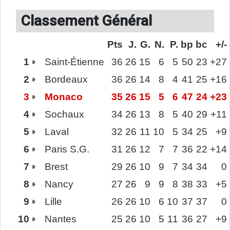
Classement Général
Pts
J.
G.
N.
P.
bp
bc
+/-
1
Saint-Étienne
36
26
15
6
5
50
23
+27
2
Bordeaux
36
26
14
8
4
41
25
+16
3
Monaco
35
26
15
5
6
47
24
+23
4
Sochaux
34
26
13
8
5
40
29
+11
5
Laval
32
26
11
10
5
34
25
+9
6
Paris S.G.
31
26
12
7
7
36
22
+14
7
Brest
29
26
10
9
7
34
34
0
8
Nancy
27
26
9
9
8
38
33
+5
9
Lille
26
26
10
6
10
37
37
0
10
Nantes
25
26
10
5
11
36
27
+9