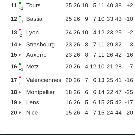
11
Tours
25
26
10
5
11
40
38
+2
+1
12
Bastia
25
26
9
7
10
33
43
-10
+1
13
Lyon
24
26
10
4
12
23
25
-2
-2
14
Strasbourg
23
26
8
7
11
29
32
-3
15
Auxerre
23
26
8
7
11
26
42
-16
16
Metz
20
26
4
12
10
21
28
-7
+1
17
Valenciennes
20
26
7
6
13
25
41
-16
-1
18
Montpellier
18
26
6
6
14
22
47
-25
19
Lens
16
26
5
6
15
25
42
-17
20
Nice
15
26
4
7
15
24
44
-20