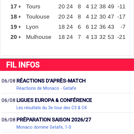
17
Tours
20
24
8
4
12
38
49
-11
18
Toulouse
20
24
8
4
12
30
47
-17
19
Lyon
18
24
6
6
12
36
43
-7
20
Mulhouse
18
24
7
4
13
32
53
-21
FIL INFOS
06/08
RÉACTIONS D'APRÈS-MATCH
Réactions de Monaco - Getafe
06/08
LIGUES EUROPA & CONFÉRENCE
Les résultats du 3e tour des C3 & C4
06/08
PRÉPARATION SAISON 2026/27
Monaco domine Getafe, 1-0