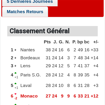
5 Dernières Journées
Matches Retours
Classement Général
Pts
J.
G.
N.
P.
bp
bc
+/-
1
Nantes
38
24
16
6
2
49
16
+33
2
Bordeaux
31
24
14
3
7
48
34
+14
3
Lens
29
24
12
5
7
41
37
+4
4
Paris S.G.
28
24
12
4
8
39
35
+4
+1
5
Laval
28
24
10
8
6
31
28
+3
+1
6
Monaco
27
24
9
9
6
33
21
+12
-2