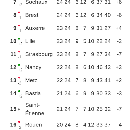
7
Sochaux
24
24
6
12
6
37
31
+6
+2
8
Brest
24
24
6
12
6
34
40
-6
-1
9
Auxerre
23
24
8
7
9
31
27
+4
-1
10
Lille
23
24
9
5
10
22
24
-2
+2
11
Strasbourg
23
24
8
7
9
27
34
-7
-1
12
Nancy
22
24
8
6
10
46
43
+3
+2
13
Metz
22
24
7
8
9
43
41
+2
-2
14
Bastia
21
24
6
9
9
30
33
-3
+2
Saint-
15
21
24
7
7
10
25
32
-7
Étienne
16
Rouen
20
24
8
4
12
33
37
-4
-3