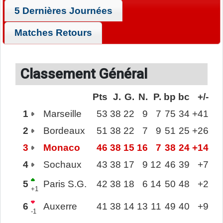
5 Dernières Journées
Matches Retours
Classement Général
Pts
J.
G.
N.
P.
bp
bc
+/-
1
Marseille
53
38
22
9
7
75
34
+41
2
Bordeaux
51
38
22
7
9
51
25
+26
3
Monaco
46
38
15
16
7
38
24
+14
4
Sochaux
43
38
17
9
12
46
39
+7
5
Paris S.G.
42
38
18
6
14
50
48
+2
+1
6
Auxerre
41
38
14
13
11
49
40
+9
-1