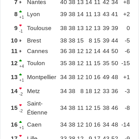
7
Nantes
40
38
13
14
11
42
34
+8
8
Lyon
39
38
14
11
13
43
41
+2
+1
9
Toulouse
38
38
13
12
13
39
39
0
-1
10
Brest
38
38
15
8
15
39
44
-5
11
Cannes
36
38
12
12
14
44
50
-6
12
Toulon
35
38
12
11
15
35
50
-15
+4
13
Montpellier
34
38
12
10
16
49
48
+1
+1
14
Metz
34
38
8
18
12
33
36
-3
-2
Saint-
15
34
38
11
12
15
38
46
-8
-2
Étienne
16
Caen
34
38
12
10
16
34
48
-14
+1
17
Lille
33
38
12
9
17
43
52
-9