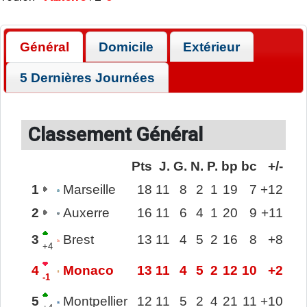
Général
Domicile
Extérieur
5 Dernières Journées
Classement Général
Pts
J.
G.
N.
P.
bp
bc
+/-
1
Marseille
18
11
8
2
1
19
7
+12
2
Auxerre
16
11
6
4
1
20
9
+11
3
Brest
13
11
4
5
2
16
8
+8
+4
4
Monaco
13
11
4
5
2
12
10
+2
-1
5
Montpellier
12
11
5
2
4
21
11
+10