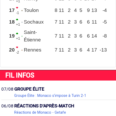
+1
17
Toulon
8
11
2
4
5
9
13
-4
-1
18
Sochaux
7
11
2
3
6
6
11
-5
+1
Saint-
19
7
11
2
3
6
6
14
-8
+1
Étienne
20
Rennes
7
11
2
3
6
4
17
-13
-2
FIL INFOS
07/08
GROUPE ÉLITE
Groupe Élite : Monaco s'impose à Turin 2-1
06/08
RÉACTIONS D'APRÈS-MATCH
Réactions de Monaco - Getafe