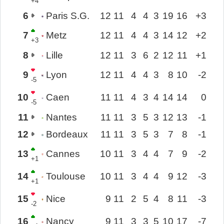
+4
6
Paris S.G.
12
11
4
4
3
19
16
+3
7
Metz
12
11
4
4
3
14
12
+2
+3
8
Lille
12
11
3
6
2
12
11
+1
9
Lyon
12
11
4
4
3
8
10
-2
-5
10
Caen
11
11
4
3
4
14
14
0
-5
11
Nantes
11
11
3
5
3
12
13
-1
12
Bordeaux
11
11
3
5
3
7
8
-1
13
Cannes
10
11
3
4
4
7
9
-2
+1
14
Toulouse
10
11
3
4
4
9
12
-3
+1
15
Nice
9
11
2
5
4
8
11
-3
-2
16
Nancy
9
11
3
3
5
10
17
-7