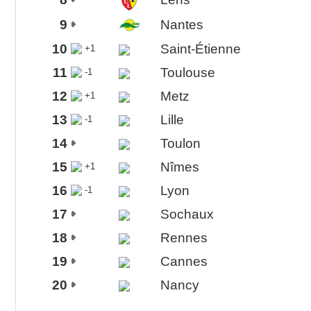
9
Nantes
10
Saint-Étienne
+1
11
Toulouse
-1
12
Metz
+1
13
Lille
-1
14
Toulon
15
Nîmes
+1
16
Lyon
-1
17
Sochaux
18
Rennes
19
Cannes
20
Nancy