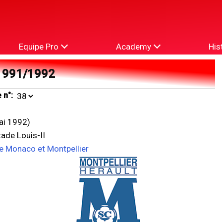
Equipe Pro
Academy
His
1991/1992
 n°:
ai 1992)
ade Louis-II
re Monaco et Montpellier