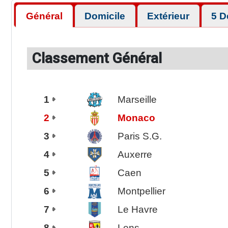
Général
Domicile
Extérieur
5 D
Classement Général
1
Marseille
2
Monaco
3
Paris S.G.
4
Auxerre
5
Caen
6
Montpellier
7
Le Havre
8
Lens