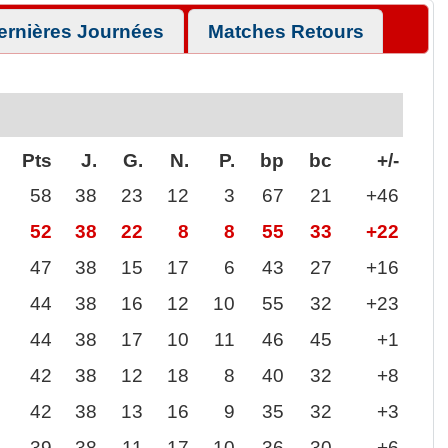
ernières Journées
Matches Retours
Pts
J.
G.
N.
P.
bp
bc
+/-
58
38
23
12
3
67
21
+46
52
38
22
8
8
55
33
+22
47
38
15
17
6
43
27
+16
44
38
16
12
10
55
32
+23
44
38
17
10
11
46
45
+1
42
38
12
18
8
40
32
+8
42
38
13
16
9
35
32
+3
39
38
11
17
10
36
30
+6