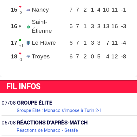
15
Nancy
7
7
2
1
4
10
11
-1
-3
Saint-
16
6
7
1
3
3
13
16
-3
Étienne
17
Le Havre
6
7
1
3
3
7
11
-4
+1
18
Troyes
6
7
2
0
5
4
12
-8
-1
FIL INFOS
07/08
GROUPE ÉLITE
Groupe Élite : Monaco s'impose à Turin 2-1
06/08
RÉACTIONS D'APRÈS-MATCH
Réactions de Monaco - Getafe