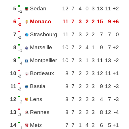
5
Sedan
12
7
4
0
3
13
11
+2
+2
6
Monaco
11
7
3
2
2
15
9
+6
-2
7
Strasbourg
11
7
3
2
2
7
7
0
-2
8
Marseille
10
7
2
4
1
9
7
+2
+3
9
Montpellier
10
7
3
1
3
11
13
-2
+4
10
Bordeaux
8
7
2
2
3
12
11
+1
-2
11
Bastia
8
7
2
2
3
9
12
-3
-2
12
Lens
8
7
2
2
3
4
7
-3
+2
13
Rennes
8
7
2
2
3
8
12
-4
-3
14
Metz
7
7
1
4
2
6
5
+1
+1