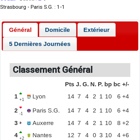
Strasbourg
-
Paris S.G.
:
1
-
1
Général
Domicile
Extérieur
5 Dernières Journées
Classement Général
Pts
J.
G.
N.
P.
bp
bc
+/-
1
Lyon
14
7
4
2
1
10
6
+4
+1
2
Paris S.G.
14
7
4
2
1
10
6
+4
-1
3
Auxerre
14
7
4
2
1
10
8
+2
4
Nantes
12
7
4
0
3
10
4
+6
+2