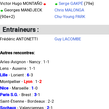
Victor Hugo MONTAÑO
Serge GAKPÉ
(79e)
Georges MANDJECK
Chris MALONGA
(90e+2)
Chu-Young PARK
Entraineurs :
Frédéric ANTONETTI
Guy LACOMBE
Autres rencontres:
Arles-Avignon
-
Nancy
:
1
-
1
Lens
-
Auxerre
:
1
-
1
Lille
-
Lorient
:
6
-
3
Montpellier
-
Lyon
:
1
-
2
Nice
-
Marseille
:
1
-
0
Paris S.G.
-
Brest
:
3
-
1
Saint-Étienne
-
Bordeaux
:
2
-
2
Sochaux
-
Valenciennes
:
2
-
1