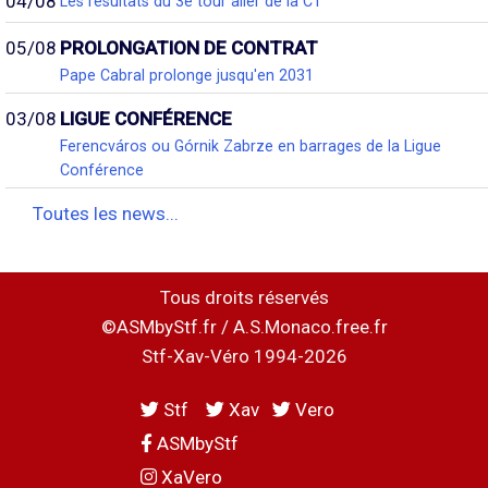
04/08
Les résultats du 3e tour aller de la C1
05/08
PROLONGATION DE CONTRAT
Pape Cabral prolonge jusqu'en 2031
03/08
LIGUE CONFÉRENCE
Ferencváros ou Górnik Zabrze en barrages de la Ligue
Conférence
Toutes les news...
Tous droits réservés
©ASMbyStf.fr / A.S.Monaco.free.fr
Stf-Xav-Véro 1994-2026
Stf
Xav
Vero
ASMbyStf
XaVero