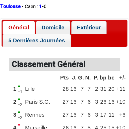
Toulouse
-
Caen
:
1
-
0
Général
Domicile
Extérieur
5 Dernières Journées
Classement Général
Pts
J.
G.
N.
P.
bp
bc
+/-
1
Lille
28
16
7
7
2
31
20
+11
+1
2
Paris S.G.
27
16
7
6
3
26
16
+10
+2
3
Rennes
27
16
7
6
3
17
11
+6
+2
4
Marseille
26
16
7
5
4
25
15
+10