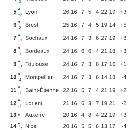
-3
5
Lyon
26
16
7
5
4
22
19
+3
+3
6
Brest
25
16
7
4
5
19
14
+5
-3
7
Sochaux
24
16
7
3
6
27
19
+8
+2
8
Bordeaux
24
16
6
6
4
21
18
+3
-1
9
Toulouse
24
16
7
3
6
17
16
+1
+3
10
Montpellier
24
16
7
3
6
14
18
-4
-4
11
Saint-Étienne
22
16
5
7
4
21
19
+2
-1
12
Lorient
21
16
6
3
7
19
21
-2
-1
13
Auxerre
20
16
4
8
4
22
19
+3
14
Nice
20
16
5
5
6
13
17
-4
+2