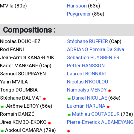
M'Vila (80e)
Hansson
(63e)
Puygrenier
(85e)
Compositions :
Nicolas DOUCHEZ
Stéphane RUFFIER
(Cap)
Rod FANNI
ADRIANO Pereira Da Silva
Jean-Armel KANA-BIYIK
Sébastien PUYGRENIER
Kader MANGANE (Cap)
Petter HANSSON
Samuel SOUPRAYEN
Laurent BONNART
Yann M'VILA
Nicolas N'KOULOU
Tongo DOUMBIA
Nampalys MENDY
Stéphane DALMAT
Daniel NICULAE
(68e)
Jérôme LEROY (56e)
Lukman HARUNA
Romain DANZÉ
Mathieu COUTADEUR
(73e)
Jires KEMBO-EKOKO
Pierre-Emerick AUBAMEYANG
Abdoul CAMARA (79e)