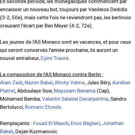
En seconde période, les monégasques commencent par
encaisser un nouveau but, toujours par Vasileios Dedidis
(3-2, 50e), mais cette fois ne reviendront pas, les berlinois
creusant l'écart par Ben Meyer (4-2, 72e).
Les jeunes de l'AS Monaco sont en vacances, et pour ceux
qui seront conservés l'année prochaine, ils auront un
nouvel entraîneur,
Djimi Traoré
.
La composition de l'AS Monaco contre Berlin :
Alain Zadi
,
Nazim Babaï
,
Ritchy Valme
, Jules Béry,
Aurélien
Platret
, Abdoulaye Sow,
Mayssam Benama
(Cap),
Mohamed Bamba,
Valentin Salatiel Decarpentrie
, Sandro
Bertolucci,
Romaric Etonde
.
Remplaçants :
Fouad El Maach
,
Enzo Baglieri
,
Jonathan
Bakali
, Dejan Kuzmanovic.