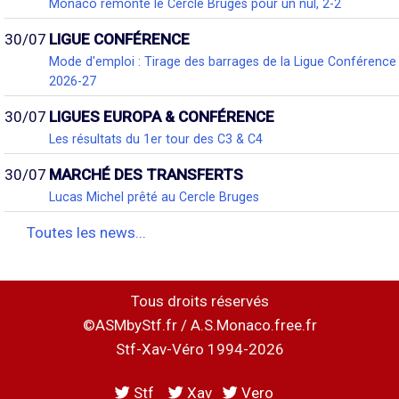
Monaco remonte le Cercle Bruges pour un nul, 2-2
30/07
LIGUE CONFÉRENCE
Mode d'emploi : Tirage des barrages de la Ligue Conférence
2026-27
30/07
LIGUES EUROPA & CONFÉRENCE
Les résultats du 1er tour des C3 & C4
30/07
MARCHÉ DES TRANSFERTS
Lucas Michel prêté au Cercle Bruges
Toutes les news...
Tous droits réservés
©ASMbyStf.fr / A.S.Monaco.free.fr
Stf-Xav-Véro 1994-2026
Stf
Xav
Vero