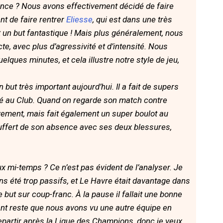
rence ? Nous avons effectivement décidé de faire
t de faire rentrer
Eliesse
, qui est dans une très
it un but fantastique ! Mais plus généralement, nous
e, avec plus d’agressivité et d’intensité. Nous
lques minutes, et cela illustre notre style de jeu,
 but très important aujourd’hui. Il a fait de supers
ivé au Club. Quand on regarde son match contre
vement, mais fait également un super boulot au
ouffert de son absence avec ses deux blessures,
x mi-temps ? Ce n’est pas évident de l’analyser. Je
ns été trop passifs, et Le Havre était davantage dans
e but sur coup-franc. À la pause il fallait une bonne
nt reste que nous avons vu une autre équipe en
epartir après la Ligue des Champions, donc je veux