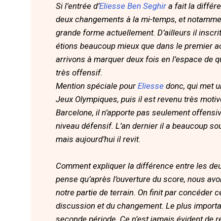
Si l’entrée d’
Eliesse Ben Seghir
a fait la diffé
deux changements à la mi-temps, et notammen
grande forme actuellement. D’ailleurs il inscr
étions beaucoup mieux que dans le premier act
arrivons à marquer deux fois en l’espace de que
très offensif.
Mention spéciale pour
Eliesse
donc, qui met un
Jeux Olympiques, puis il est revenu très mot
Barcelone, il n’apporte pas seulement offensi
niveau défensif. L’an dernier il a beaucoup s
mais aujourd’hui il revit.
Comment expliquer la différence entre les deu
pense qu’après l’ouverture du score, nous avo
notre partie de terrain. On finit par concéder c
discussion et du changement. Le plus importa
seconde période. Ce n’est jamais évident de r