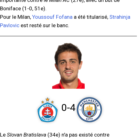
importante contre le
Milan AC
(27e), avec un but de
Boniface (1-0, 51e).
Pour le Milan,
Youssouf Fofana
a été titularisé,
Strahinja
Pavlovic
est resté sur le banc.
0-4
Le
Slovan Bratislava
(34e) n'a pas existé contre