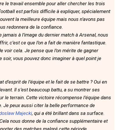
ire le travail ensemble pour aller chercher les trois
ootball est parfois difficile à expliquer, spécialement
souvent la meilleure équipe mais nous n’avons pas
ous redonnera de la confiance.
e jamais à l’image du dernier match à Arsenal, nous
uffrir, c’est ce que l’on a fait de manière fantastique.
e voir cela. Je pense que l’on mérite de gagner
e soir, vous pouvez donc imaginer à quel point je
t d’esprit de l’équipe et le fait de se battre ? Oui en
vant. Il s’est beaucoup battu, a su montrer ses
r le terrain. Cette victoire récompense l’équipe dans
. Je peux aussi citer la belle performance de
doslaw Majecki
, qui a été brillant dans sa surface.
s. Cela nous donne de la confiance supplémentaire et
emporter des matches malgré cette période.