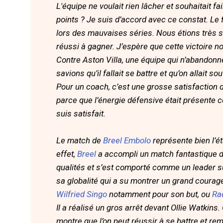
L'équipe ne voulait rien lâcher et souhaitait fa
points ? Je suis d’accord avec ce constat. Le f
lors des mauvaises séries. Nous étions très 
réussi à gagner. J’espère que cette victoire n
Contre Aston Villa, une équipe qui n’abandonn
savions qu’il fallait se battre et qu’on allait so
Pour un coach, c’est une grosse satisfaction d
parce que l’énergie défensive était présente c
suis satisfait.
Le match de
Breel Embolo
représente bien l’éta
effet,
Breel
a accompli un match fantastique de
qualités et s’est comporté comme un leader su
sa globalité qui a su montrer un grand courage
Wilfried Singo
notamment pour son but, ou
Ra
Il a réalisé un gros arrêt devant Ollie Watkin
montre que l’on peut réussir à se battre et r