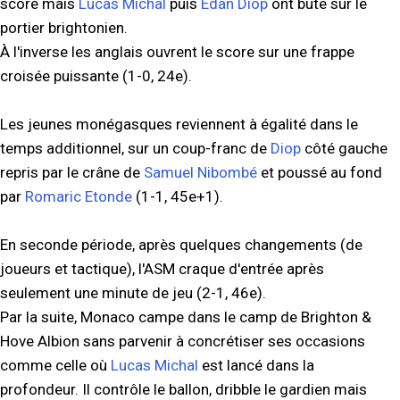
score mais
Lucas Michal
puis
Edan Diop
ont buté sur le
portier brightonien.
À l'inverse les anglais ouvrent le score sur une frappe
croisée puissante (1-0, 24e).
Les jeunes monégasques reviennent à égalité dans le
temps additionnel, sur un coup-franc de
Diop
côté gauche
repris par le crâne de
Samuel Nibombé
et poussé au fond
par
Romaric Etonde
(1-1, 45e+1).
En seconde période, après quelques changements (de
joueurs et tactique), l'ASM craque d'entrée après
seulement une minute de jeu (2-1, 46e).
Par la suite, Monaco campe dans le camp de Brighton &
Hove Albion sans parvenir à concrétiser ses occasions
comme celle où
Lucas Michal
est lancé dans la
profondeur. Il contrôle le ballon, dribble le gardien mais