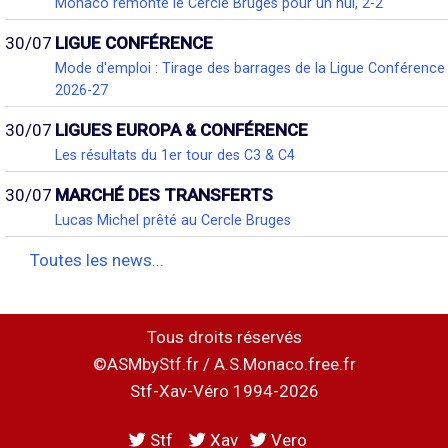
Monaco remonte le Cercle Bruges pour un nul, 2-2
30/07
LIGUE CONFÉRENCE
Mode d'emploi : Tirage des barrages de la Ligue Conférence
2026-27
30/07
LIGUES EUROPA & CONFÉRENCE
Les résultats du 1er tour des C3 & C4
30/07
MARCHÉ DES TRANSFERTS
Lucas Michel prêté au Cercle Bruges
Toutes les news...
Tous droits réservés
©ASMbyStf.fr / A.S.Monaco.free.fr
Stf-Xav-Véro 1994-2026
Stf
Xav
Vero