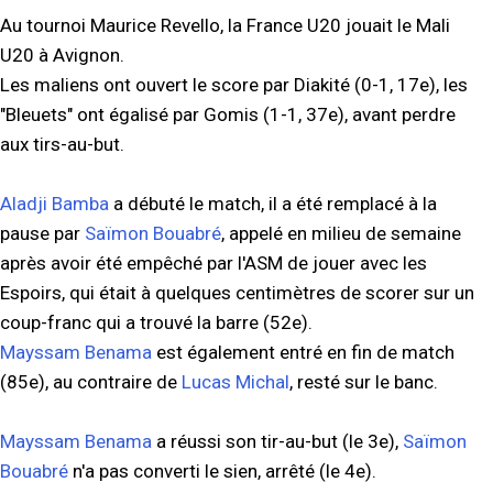
Au tournoi Maurice Revello, la France U20 jouait le Mali
U20 à Avignon.
Les maliens ont ouvert le score par Diakité (0-1, 17e), les
"Bleuets" ont égalisé par Gomis (1-1, 37e), avant perdre
aux tirs-au-but.
Aladji Bamba
a débuté le match, il a été remplacé à la
pause par
Saïmon Bouabré
, appelé en milieu de semaine
après avoir été empêché par l'ASM de jouer avec les
Espoirs, qui était à quelques centimètres de scorer sur un
coup-franc qui a trouvé la barre (52e).
Mayssam Benama
est également entré en fin de match
(85e), au contraire de
Lucas Michal
, resté sur le banc.
Mayssam Benama
a réussi son tir-au-but (le 3e),
Saïmon
Bouabré
n'a pas converti le sien, arrêté (le 4e).