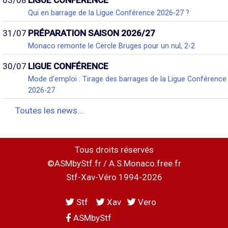
Qui en barrage de la Ligue Conférence 2026-27 ?
31/07
PRÉPARATION SAISON 2026/27
Monaco remonte le Cercle Bruges pour un nul, 2-2
30/07
LIGUE CONFÉRENCE
Mode d'emploi : Tirage des barrages de la Ligue Conférence
2026-27
Toutes les news...
Tous droits réservés
©ASMbyStf.fr / A.S.Monaco.free.fr
Stf-Xav-Véro 1994-2026
Stf
Xav
Vero
ASMbyStf