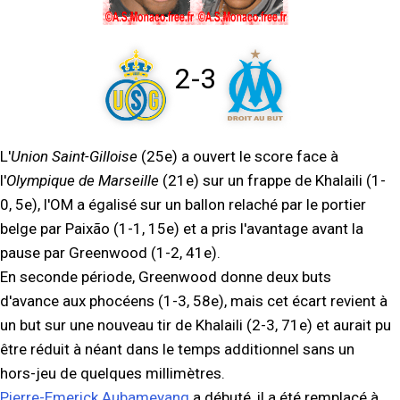
2-3
L'
Union Saint-Gilloise
(25e) a ouvert le score face à
l'
Olympique de Marseille
(21e) sur un frappe de Khalaili (1-
0, 5e), l'OM a égalisé sur un ballon relaché par le portier
belge par Paixão (1-1, 15e) et a pris l'avantage avant la
pause par Greenwood (1-2, 41e).
En seconde période, Greenwood donne deux buts
d'avance aux phocéens (1-3, 58e), mais cet écart revient à
un but sur une nouveau tir de Khalaili (2-3, 71e) et aurait pu
être réduit à néant dans le temps additionnel sans un
hors-jeu de quelques millimètres.
Pierre-Emerick Aubameyang
a débuté, il a été remplacé à