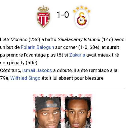
1-0
L'
AS Monaco
(23e) a battu
Galatasaray Istanbul
(14e) avec
un but de
Folarin Balogun
sur corner (1-0, 68e), et aurait
pu prendre l'avantage plus tôt si
Zakaria
avait mieux tiré
son pénalty (50e).
Côté turc,
Ismail Jakobs
a débuté, il a été remplacé à la
79e,
Wilfried Singo
était lui absent pour blessure.