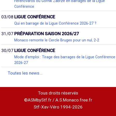
Ferencváros ou Górnik Zabrze en barrages de la Ligue
Conférence
03/08
LIGUE CONFÉRENCE
Qui en barrage de la Ligue Conférence 2026-27 ?
31/07
PRÉPARATION SAISON 2026/27
Monaco remonte le Cercle Bruges pour un nul, 2-2
30/07
LIGUE CONFÉRENCE
Mode d'emploi : Tirage des barrages de la Ligue Conférence
2026-27
Toutes les news...
Tous droits réservés
©ASMbyStf.fr / A.S.Monaco.free.fr
Stf-Xav-Véro 1994-2026