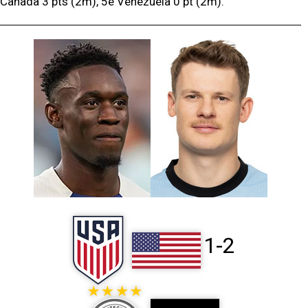
Canada 3 pts (2m), 5e Vénézuéla 0 pt (2m).
1-2