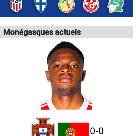
Monégasques actuels
0-0