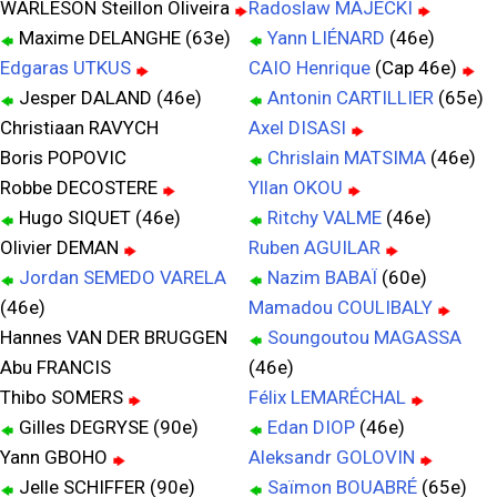
WARLESON Steillon Oliveira
Radoslaw MAJECKI
Maxime DELANGHE (63e)
Yann LIÉNARD
(46e)
Edgaras UTKUS
CAIO Henrique
(Cap 46e)
Jesper DALAND (46e)
Antonin CARTILLIER
(65e)
Christiaan RAVYCH
Axel DISASI
Boris POPOVIC
Chrislain MATSIMA
(46e)
Robbe DECOSTERE
Yllan OKOU
Hugo SIQUET (46e)
Ritchy VALME
(46e)
Olivier DEMAN
Ruben AGUILAR
Jordan SEMEDO VARELA
Nazim BABAÏ
(60e)
(46e)
Mamadou COULIBALY
Hannes VAN DER BRUGGEN
Soungoutou MAGASSA
Abu FRANCIS
(46e)
Thibo SOMERS
Félix LEMARÉCHAL
Gilles DEGRYSE (90e)
Edan DIOP
(46e)
Yann GBOHO
Aleksandr GOLOVIN
Jelle SCHIFFER (90e)
Saïmon BOUABRÉ
(65e)