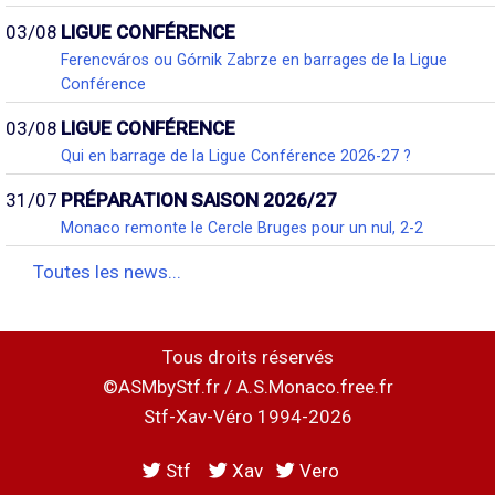
03/08
LIGUE CONFÉRENCE
Ferencváros ou Górnik Zabrze en barrages de la Ligue
Conférence
03/08
LIGUE CONFÉRENCE
Qui en barrage de la Ligue Conférence 2026-27 ?
31/07
PRÉPARATION SAISON 2026/27
Monaco remonte le Cercle Bruges pour un nul, 2-2
Toutes les news...
Tous droits réservés
©ASMbyStf.fr / A.S.Monaco.free.fr
Stf-Xav-Véro 1994-2026
Stf
Xav
Vero