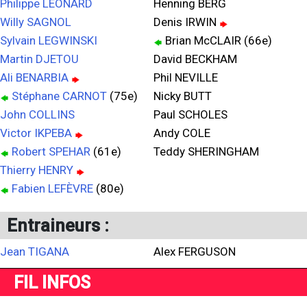
Philippe LÉONARD
Henning BERG
Willy SAGNOL
Denis IRWIN
Sylvain LEGWINSKI
Brian McCLAIR (66e)
Martin DJETOU
David BECKHAM
Ali BENARBIA
Phil NEVILLE
Stéphane CARNOT
(75e)
Nicky BUTT
John COLLINS
Paul SCHOLES
Victor IKPEBA
Andy COLE
Robert SPEHAR
(61e)
Teddy SHERINGHAM
Thierry HENRY
Fabien LEFÈVRE
(80e)
Entraineurs :
Jean TIGANA
Alex FERGUSON
FIL INFOS