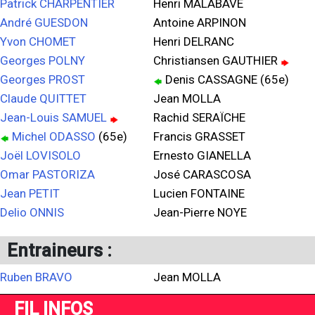
Patrick CHARPENTIER
Henri MALABAVE
André GUESDON
Antoine ARPINON
Yvon CHOMET
Henri DELRANC
Georges POLNY
Christiansen GAUTHIER
Georges PROST
Denis CASSAGNE (65e)
Claude QUITTET
Jean MOLLA
Jean-Louis SAMUEL
Rachid SERAÏCHE
Michel ODASSO
(65e)
Francis GRASSET
Joël LOVISOLO
Ernesto GIANELLA
Omar PASTORIZA
José CARASCOSA
Jean PETIT
Lucien FONTAINE
Delio ONNIS
Jean-Pierre NOYE
Entraineurs :
Ruben BRAVO
Jean MOLLA
FIL INFOS