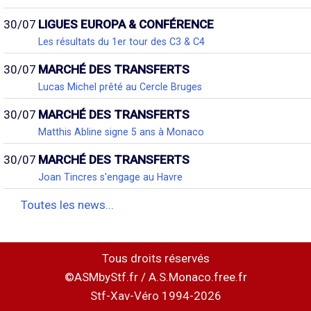
30/07
LIGUES EUROPA & CONFÉRENCE
Les résultats du 1er tour des C3 & C4
30/07
MARCHÉ DES TRANSFERTS
Lucas Michel prêté au Cercle Bruges
30/07
MARCHÉ DES TRANSFERTS
Matthis Abline signe 5 ans à Monaco
30/07
MARCHÉ DES TRANSFERTS
Joan Tincres s'engage au Havre
Toutes les news...
Tous droits réservés
©ASMbyStf.fr / A.S.Monaco.free.fr
Stf-Xav-Véro 1994-2026