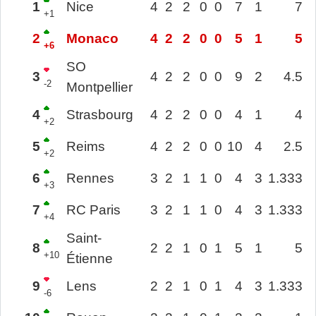
1
Nice
4
2
2
0
0
7
1
7
+1
2
Monaco
4
2
2
0
0
5
1
5
+6
SO
3
4
2
2
0
0
9
2
4.5
-2
Montpellier
4
Strasbourg
4
2
2
0
0
4
1
4
+2
5
Reims
4
2
2
0
0
10
4
2.5
+2
6
Rennes
3
2
1
1
0
4
3
1.333
+3
7
RC Paris
3
2
1
1
0
4
3
1.333
+4
Saint-
8
2
2
1
0
1
5
1
5
+10
Étienne
9
Lens
2
2
1
0
1
4
3
1.333
-6