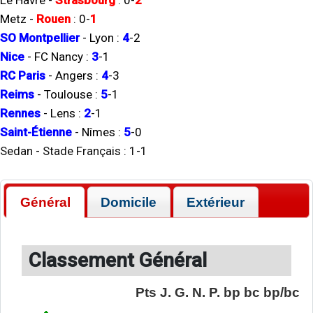
Le Havre
-
Strasbourg
:
0
-
2
Metz
-
Rouen
:
0
-
1
SO Montpellier
-
Lyon
:
4
-
2
Nice
-
FC Nancy
:
3
-
1
RC Paris
-
Angers
:
4
-
3
Reims
-
Toulouse
:
5
-
1
Rennes
-
Lens
:
2
-
1
Saint-Étienne
-
Nîmes
:
5
-
0
Sedan
-
Stade Français
:
1
-
1
Général
Domicile
Extérieur
Classement Général
Pts
J.
G.
N.
P.
bp
bc
bp/bc