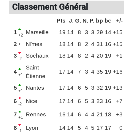
Classement Général
Pts
J.
G.
N.
P.
bp
bc
+/-
1
Marseille
19
14
8
3
3
29
14
+15
+2
2
Nîmes
18
14
8
2
4
31
16
+15
3
Sochaux
18
14
8
2
4
20
19
+1
-2
Saint-
4
17
14
7
3
4
35
19
+16
+1
Étienne
5
Nantes
17
14
6
5
3
32
19
+13
+1
6
Nice
17
14
6
5
3
23
16
+7
-2
7
Rennes
16
14
6
4
4
21
18
+3
+1
8
Lyon
14
14
5
4
5
17
17
0
-1