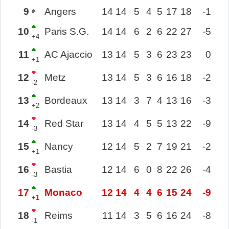
9
Angers
14
14
5
4
5
17
18
-1
10
Paris S.G.
14
14
6
2
6
22
27
-5
+4
11
AC Ajaccio
13
14
5
3
6
23
23
0
+1
12
Metz
13
14
5
3
6
16
18
-2
-2
13
Bordeaux
13
14
3
7
4
13
16
-3
+2
14
Red Star
13
14
4
5
5
13
22
-9
-3
15
Nancy
12
14
5
2
7
19
21
-2
+1
16
Bastia
12
14
6
0
8
22
26
-4
-3
17
Monaco
12
14
4
4
6
15
24
-9
+1
18
Reims
11
14
3
5
6
16
24
-8
-1