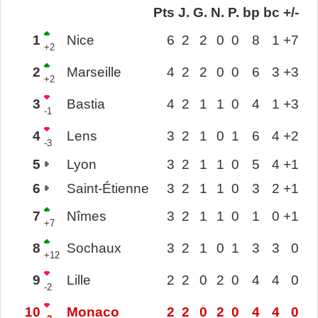
Pts
J.
G.
N.
P.
bp
bc
+/-
1
Nice
6
2
2
0
0
8
1
+7
+2
2
Marseille
4
2
2
0
0
6
3
+3
+2
3
Bastia
4
2
1
1
0
4
1
+3
-1
4
Lens
3
2
1
0
1
6
4
+2
-3
5
Lyon
3
2
1
1
0
5
4
+1
6
Saint-Étienne
3
2
1
1
0
3
2
+1
7
Nîmes
3
2
1
1
0
1
0
+1
+7
8
Sochaux
3
2
1
0
1
3
3
0
+12
9
Lille
2
2
0
2
0
4
4
0
-2
10
Monaco
2
2
0
2
0
4
4
0