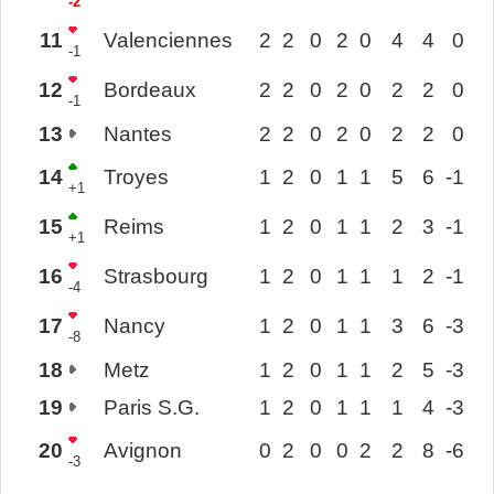
-2
11
Valenciennes
2
2
0
2
0
4
4
0
-1
12
Bordeaux
2
2
0
2
0
2
2
0
-1
13
Nantes
2
2
0
2
0
2
2
0
14
Troyes
1
2
0
1
1
5
6
-1
+1
15
Reims
1
2
0
1
1
2
3
-1
+1
16
Strasbourg
1
2
0
1
1
1
2
-1
-4
17
Nancy
1
2
0
1
1
3
6
-3
-8
18
Metz
1
2
0
1
1
2
5
-3
19
Paris S.G.
1
2
0
1
1
1
4
-3
20
Avignon
0
2
0
0
2
2
8
-6
-3