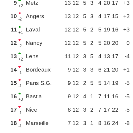
9
Metz
13
12
5
3
4
20
17
+3
+2
10
Angers
13
12
5
3
4
17
15
+2
-2
11
Laval
12
12
5
2
5
19
16
+3
+1
12
Nancy
12
12
5
2
5
20
20
0
-2
13
Lens
11
12
3
5
4
13
17
-4
+2
14
Bordeaux
9
12
3
3
6
21
20
+1
-1
15
Paris S.G.
9
12
2
5
5
14
19
-5
-1
16
Bastia
9
12
4
1
7
11
16
-5
+3
17
Nice
8
12
3
2
7
17
22
-5
-1
18
Marseille
7
12
3
1
8
16
24
-8
-1