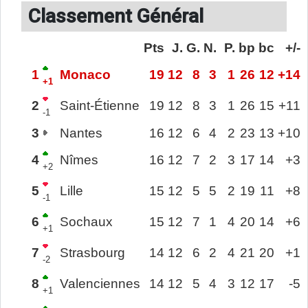
Classement Général
Pts
J.
G.
N.
P.
bp
bc
+/-
1
Monaco
19
12
8
3
1
26
12
+14
+1
2
Saint-Étienne
19
12
8
3
1
26
15
+11
-1
3
Nantes
16
12
6
4
2
23
13
+10
4
Nîmes
16
12
7
2
3
17
14
+3
+2
5
Lille
15
12
5
5
2
19
11
+8
-1
6
Sochaux
15
12
7
1
4
20
14
+6
+1
7
Strasbourg
14
12
6
2
4
21
20
+1
-2
8
Valenciennes
14
12
5
4
3
12
17
-5
+1