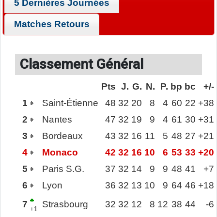
5 Dernières Journées
Matches Retours
Classement Général
Pts
J.
G.
N.
P.
bp
bc
+/-
1
Saint-Étienne
48
32
20
8
4
60
22
+38
2
Nantes
47
32
19
9
4
61
30
+31
3
Bordeaux
43
32
16
11
5
48
27
+21
4
Monaco
42
32
16
10
6
53
33
+20
5
Paris S.G.
37
32
14
9
9
48
41
+7
6
Lyon
36
32
13
10
9
64
46
+18
7
Strasbourg
32
32
12
8
12
38
44
-6
+1