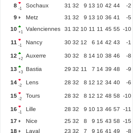
8
Sochaux
31
32
9
13
10
42
44
-2
-1
9
Metz
31
32
9
13
10
36
41
-5
10
Valenciennes
31
32
10
11
11
45
55
-10
+1
11
Nancy
30
32
12
6
14
42
43
-1
-1
12
Auxerre
30
32
8
14
10
38
46
-8
+2
13
Bastia
29
32
11
7
14
39
48
-9
+3
14
Lens
28
32
8
12
12
34
40
-6
-2
15
Tours
28
32
8
12
12
48
58
-10
-2
16
Lille
28
32
9
10
13
46
57
-11
-1
17
Nice
25
32
8
9
15
43
58
-15
18
Laval
23
32
7
9
16
41
49
-8