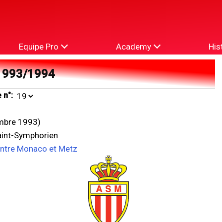
Equipe Pro
Academy
His
1993/1994
 n°:
mbre 1993)
aint-Symphorien
entre Monaco et Metz