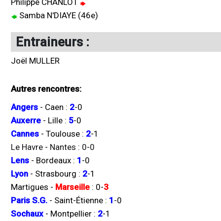
Philippe CHANLOT
Samba N'DIAYE (46e)
Entraineurs :
Joël MULLER
Autres rencontres:
Angers
-
Caen
:
2
-
0
Auxerre
-
Lille
:
5
-
0
Cannes
-
Toulouse
:
2
-
1
Le Havre
-
Nantes
:
0
-
0
Lens
-
Bordeaux
:
1
-
0
Lyon
-
Strasbourg
:
2
-
1
Martigues
-
Marseille
:
0
-
3
Paris S.G.
-
Saint-Étienne
:
1
-
0
Sochaux
-
Montpellier
:
2
-
1