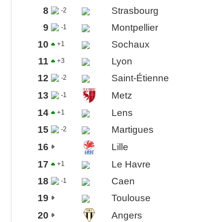
8
Strasbourg
-2
9
Montpellier
-1
10
Sochaux
+1
11
Lyon
+3
12
Saint-Étienne
-2
13
Metz
-1
14
Lens
+1
15
Martigues
-2
16
Lille
17
Le Havre
+1
18
Caen
-1
19
Toulouse
20
Angers