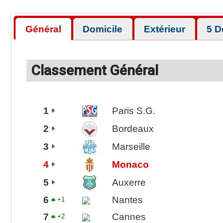
Général
Domicile
Extérieur
5 D
Classement Général
1
Paris S.G.
2
Bordeaux
3
Marseille
4
Monaco
5
Auxerre
6
Nantes
+1
7
Cannes
+2