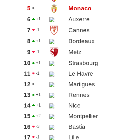
5
Monaco
6
Auxerre
+1
7
Cannes
-1
8
Bordeaux
+1
9
Metz
-1
10
Strasbourg
+1
11
Le Havre
-1
12
Martigues
13
Rennes
+1
14
Nice
+1
15
Montpellier
+2
16
Bastia
-3
17
Lille
-1