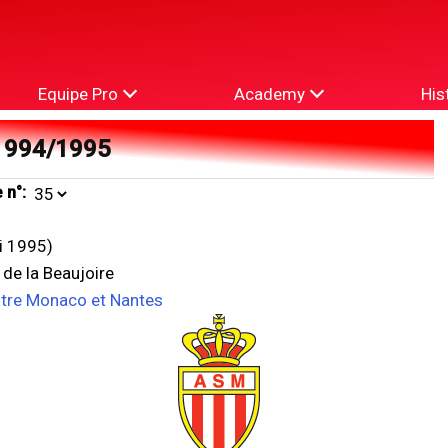
Equipe Pro
Academy
His
1994/1995
 n°:
i 1995)
 de la Beaujoire
ntre Monaco et Nantes