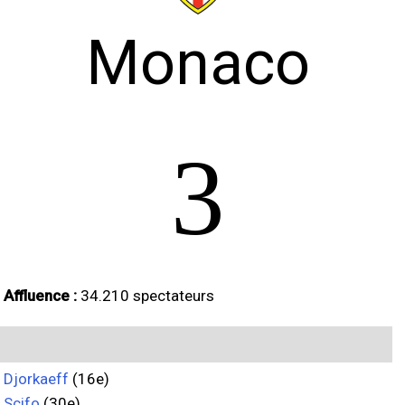
Monaco
3
Affluence :
34.210 spectateurs
Djorkaeff
(16e)
Scifo
(30e)