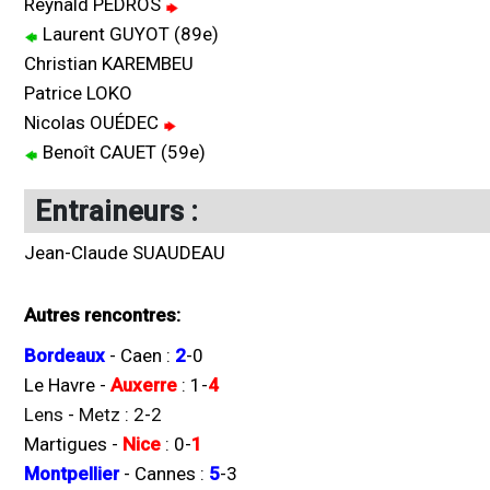
Reynald PEDROS
Laurent GUYOT (89e)
Christian KAREMBEU
Patrice LOKO
Nicolas OUÉDEC
Benoît CAUET (59e)
Entraineurs :
Jean-Claude SUAUDEAU
Autres rencontres:
Bordeaux
-
Caen
:
2
-
0
Le Havre
-
Auxerre
:
1
-
4
Lens
-
Metz
:
2
-
2
Martigues
-
Nice
:
0
-
1
Montpellier
-
Cannes
:
5
-
3