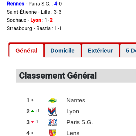
Rennes
-
Paris S.G.
:
4
-
0
Saint-Étienne
-
Lille
:
3
-
3
Sochaux
-
Lyon
:
1
-
2
Strasbourg
-
Bastia
:
1
-
1
Général
Domicile
Extérieur
5 D
Classement Général
1
Nantes
2
Lyon
+1
3
Paris S.G.
-1
4
Lens