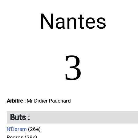
Nantes
3
Arbitre :
Mr Didier Pauchard
Buts :
N'Doram
(26e)
Pedros (29e)