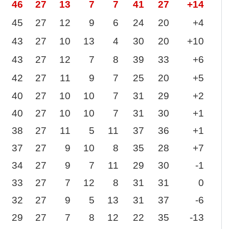
46
27
13
7
7
41
27
+14
45
27
12
9
6
24
20
+4
43
27
10
13
4
30
20
+10
43
27
12
7
8
39
33
+6
42
27
11
9
7
25
20
+5
40
27
10
10
7
31
29
+2
40
27
10
10
7
31
30
+1
38
27
11
5
11
37
36
+1
37
27
9
10
8
35
28
+7
34
27
9
7
11
29
30
-1
33
27
7
12
8
31
31
0
32
27
9
5
13
31
37
-6
29
27
7
8
12
22
35
-13