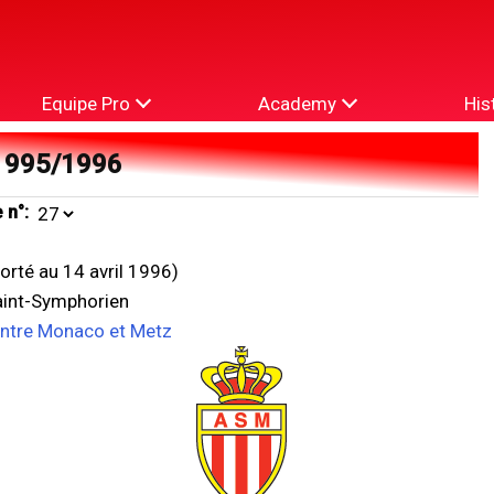
Equipe Pro
Academy
His
1995/1996
 n°:
porté au 14 avril 1996)
aint-Symphorien
entre Monaco et Metz