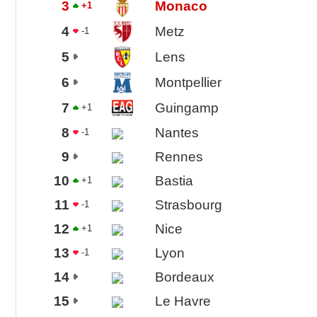
3
Monaco
+1
4
Metz
-1
5
Lens
6
Montpellier
7
Guingamp
+1
8
Nantes
-1
9
Rennes
10
Bastia
+1
11
Strasbourg
-1
12
Nice
+1
13
Lyon
-1
14
Bordeaux
15
Le Havre