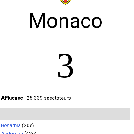
Monaco
3
Affluence :
25.339 spectateurs
Benarbia
(20e)
Anderson
(43e)