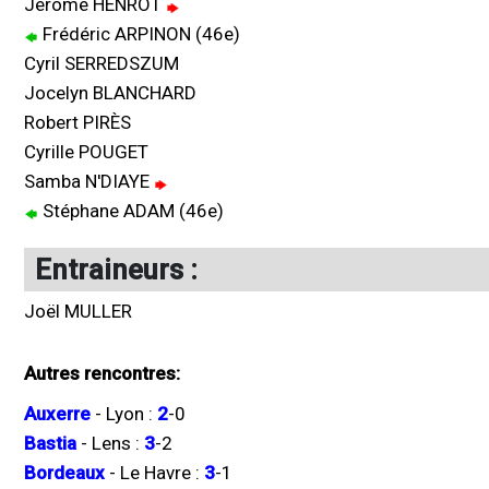
Jérôme HENROT
Frédéric ARPINON (46e)
Cyril SERREDSZUM
Jocelyn BLANCHARD
Robert PIRÈS
Cyrille POUGET
Samba N'DIAYE
Stéphane ADAM (46e)
Entraineurs :
Joël MULLER
Autres rencontres:
Auxerre
-
Lyon
:
2
-
0
Bastia
-
Lens
:
3
-
2
Bordeaux
-
Le Havre
:
3
-
1