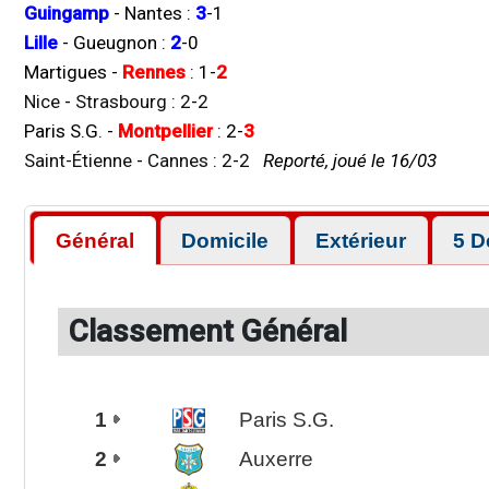
Guingamp
-
Nantes
:
3
-
1
Lille
-
Gueugnon
:
2
-
0
Martigues
-
Rennes
:
1
-
2
Nice
-
Strasbourg
:
2
-
2
Paris S.G.
-
Montpellier
:
2
-
3
Saint-Étienne
-
Cannes
:
2
-
2
Reporté, joué le 16/03
Général
Domicile
Extérieur
5 D
Classement Général
1
Paris S.G.
2
Auxerre