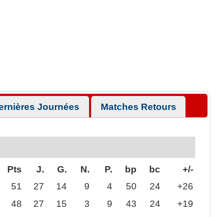
ernières Journées
Matches Retours
Pts
J.
G.
N.
P.
bp
bc
+/-
51
27
14
9
4
50
24
+26
48
27
15
3
9
43
24
+19