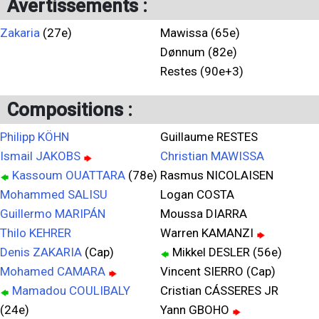
Avertissements :
Zakaria
(27e)
Mawissa (65e)
Dønnum (82e)
Restes (90e+3)
Compositions :
Philipp KÖHN
Guillaume RESTES
Ismail JAKOBS
Christian MAWISSA
Kassoum OUATTARA
(78e)
Rasmus NICOLAISEN
Mohammed SALISU
Logan COSTA
Guillermo MARIPÁN
Moussa DIARRA
Thilo KEHRER
Warren KAMANZI
Denis ZAKARIA
(Cap)
Mikkel DESLER (56e)
Mohamed CAMARA
Vincent SIERRO (Cap)
Mamadou COULIBALY
Cristian CÁSSERES JR
(24e)
Yann GBOHO