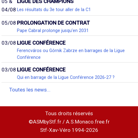
05 &
LIGUE DES CHAMPIONS
04/08
Les résultats du 3e tour aller de la C1
05/08
PROLONGATION DE CONTRAT
Pape Cabral prolonge jusqu'en 2031
03/08
LIGUE CONFÉRENCE
Ferencváros ou Górnik Zabrze en barrages de la Ligue
Conférence
03/08
LIGUE CONFÉRENCE
Qui en barrage de la Ligue Conférence 2026-27 ?
Toutes les news...
Tous droits réservés
©ASMbyStf.fr / A.S.Monaco.free.fr
Stf-Xav-Véro 1994-2026