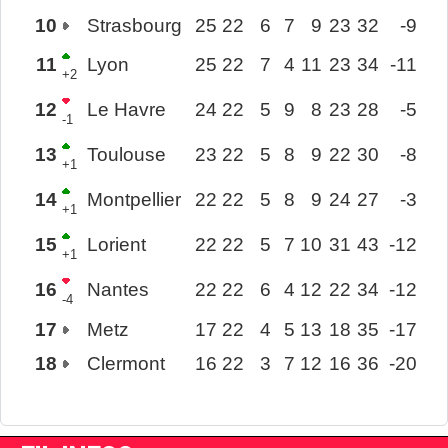
10
Strasbourg
25
22
6
7
9
23
32
-9
11
Lyon
25
22
7
4
11
23
34
-11
+2
12
Le Havre
24
22
5
9
8
23
28
-5
-1
13
Toulouse
23
22
5
8
9
22
30
-8
+1
14
Montpellier
22
22
5
8
9
24
27
-3
+1
15
Lorient
22
22
5
7
10
31
43
-12
+1
16
Nantes
22
22
6
4
12
22
34
-12
-4
17
Metz
17
22
4
5
13
18
35
-17
18
Clermont
16
22
3
7
12
16
36
-20