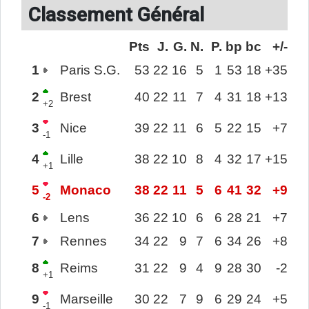
Classement Général
Pts
J.
G.
N.
P.
bp
bc
+/-
1
Paris S.G.
53
22
16
5
1
53
18
+35
2
Brest
40
22
11
7
4
31
18
+13
+2
3
Nice
39
22
11
6
5
22
15
+7
-1
4
Lille
38
22
10
8
4
32
17
+15
+1
5
Monaco
38
22
11
5
6
41
32
+9
-2
6
Lens
36
22
10
6
6
28
21
+7
7
Rennes
34
22
9
7
6
34
26
+8
8
Reims
31
22
9
4
9
28
30
-2
+1
9
Marseille
30
22
7
9
6
29
24
+5
-1