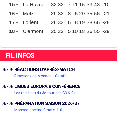
15
Le Havre
32
33
7
11
15
33
43
-10
16
Metz
29
33
8
5
20
35
56
-21
17
Lorient
26
33
6
8
19
38
66
-28
18
Clermont
25
33
5
10
18
26
55
-29
FIL INFOS
06/08
RÉACTIONS D'APRÈS-MATCH
Réactions de Monaco - Getafe
06/08
LIGUES EUROPA & CONFÉRENCE
Les résultats du 3e tour des C3 & C4
06/08
PRÉPARATION SAISON 2026/27
Monaco domine Getafe, 1-0