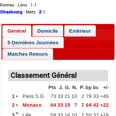
Rennes
-
Lens
:
1
-
1
Strasbourg
-
Metz
:
2
-
1
Général
Domicile
Extérieur
5 Dernières Journées
Matches Retours
Classement Général
Pts
J.
G.
N.
P.
bp
bc
+/-
1
Paris S.G.
73
33
21
10
2
79
33
+46
2
Monaco
64
33
19
7
7
64
42
+22
3
Lille
58
33
16
10
7
50
32
+18