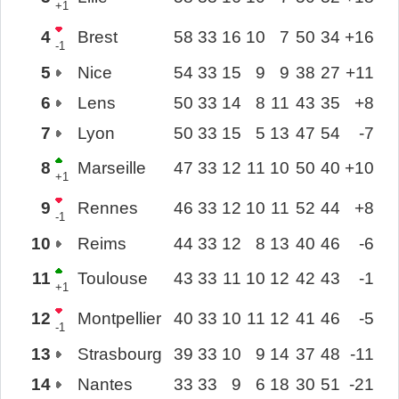
+1
4
Brest
58
33
16
10
7
50
34
+16
-1
5
Nice
54
33
15
9
9
38
27
+11
6
Lens
50
33
14
8
11
43
35
+8
7
Lyon
50
33
15
5
13
47
54
-7
8
Marseille
47
33
12
11
10
50
40
+10
+1
9
Rennes
46
33
12
10
11
52
44
+8
-1
10
Reims
44
33
12
8
13
40
46
-6
11
Toulouse
43
33
11
10
12
42
43
-1
+1
12
Montpellier
40
33
10
11
12
41
46
-5
-1
13
Strasbourg
39
33
10
9
14
37
48
-11
14
Nantes
33
33
9
6
18
30
51
-21