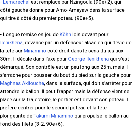
-
Lemaréchal
est remplacé par Nzingoula (90e+2), qui
côté gauche donne pour Amo-Ameyaw dans la surface
qui tire à côté du premier poteau (90e+5).
- Longue remise en jeu de
Köhn
loin devant pour
Ilenikhena
, devancé par un défenseur alsacien qui dévie de
la tête sur
Minamino
côté droit dans le sens du jeu aux
30m. Il décale dans l'axe pour
George Ilenikhena
qui s'est
démarqué. Son contrôle est un peu long aux 25m, mais il
s'arrache pour pousser du bout du pied sur la gauche pour
Maghnes Akliouche
, dans la surface, qui doit s'arrêter pour
attendre le ballon. Il peut frapper mais la défense vient se
place sur la trajectoire, le portier est devant son poteau. Il
préfère centrer pour le second poteau et la tête
plongeante de
Takumi Minamino
qui propulse le ballon au
fond des filets (3-2, 90e+6).