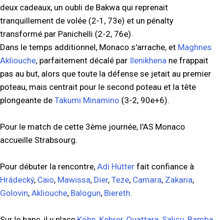
deux cadeaux, un oubli de Bakwa qui reprenait
tranquillement de volée (2-1, 73e) et un pénalty
transformé par Panichelli (2-2, 76e).
Dans le temps additionnel, Monaco s'arrache, et
Maghnes
Akliouche
, parfaitement décalé par
Ilenikhena
ne frappait
pas au but, alors que toute la défense se jetait au premier
poteau, mais centrait pour le second poteau et la tête
plongeante de
Takumi Minamino
(3-2, 90e+6).
Pour le match de cette 3ème journée, l'AS Monaco
accueille Strabsourg.
Pour débuter la rencontre,
Adi Hütter
fait confiance à
Hrádecký
,
Caio
,
Mawissa
,
Dier
,
Teze
,
Camara
,
Zakaria
,
Golovin
,
Akliouche
,
Balogun
,
Biereth
.
Sur le banc, il y place
Köhn
,
Kehrer
,
Ouattara
,
Salisu
,
Bamba
,