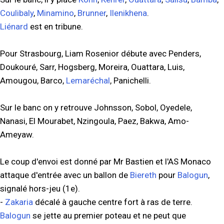
Coulibaly
,
Minamino
,
Brunner
,
Ilenikhena
.
Liénard
est en tribune.
Pour Strasbourg, Liam Rosenior débute avec Penders,
Doukouré, Sarr, Hogsberg, Moreira, Ouattara, Luis,
Amougou, Barco,
Lemaréchal
, Panichelli.
Sur le banc on y retrouve Johnsson, Sobol, Oyedele,
Nanasi, El Mourabet, Nzingoula, Paez, Bakwa, Amo-
Ameyaw.
Le coup d'envoi est donné par Mr Bastien et l'AS Monaco
attaque d'entrée avec un ballon de
Biereth
pour
Balogun
,
signalé hors-jeu (1e).
-
Zakaria
décalé à gauche centre fort à ras de terre.
Balogun
se jette au premier poteau et ne peut que