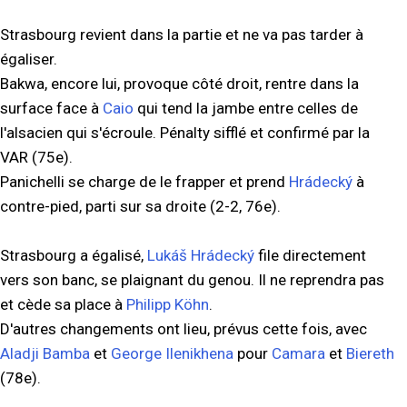
Strasbourg revient dans la partie et ne va pas tarder à
égaliser.
Bakwa, encore lui, provoque côté droit, rentre dans la
surface face à
Caio
qui tend la jambe entre celles de
l'alsacien qui s'écroule. Pénalty sifflé et confirmé par la
VAR (75e).
Panichelli se charge de le frapper et prend
Hrádecký
à
contre-pied, parti sur sa droite (2-2, 76e).
Strasbourg a égalisé,
Lukáš Hrádecký
file directement
vers son banc, se plaignant du genou. Il ne reprendra pas
et cède sa place à
Philipp Köhn
.
D'autres changements ont lieu, prévus cette fois, avec
Aladji Bamba
et
George Ilenikhena
pour
Camara
et
Biereth
(78e).