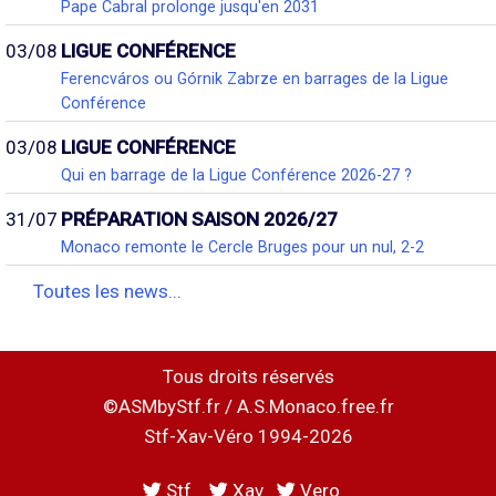
Pape Cabral prolonge jusqu'en 2031
03/08
LIGUE CONFÉRENCE
Ferencváros ou Górnik Zabrze en barrages de la Ligue
Conférence
03/08
LIGUE CONFÉRENCE
Qui en barrage de la Ligue Conférence 2026-27 ?
31/07
PRÉPARATION SAISON 2026/27
Monaco remonte le Cercle Bruges pour un nul, 2-2
Toutes les news...
Tous droits réservés
©ASMbyStf.fr / A.S.Monaco.free.fr
Stf-Xav-Véro 1994-2026
Stf
Xav
Vero