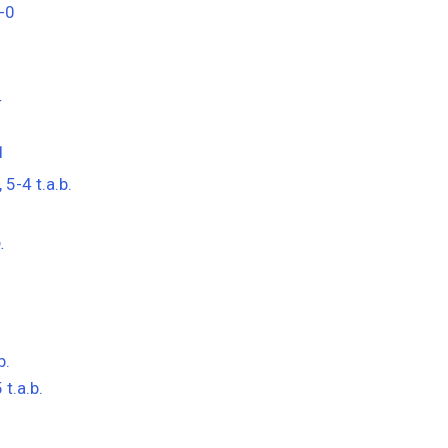
-0
4
1
 5-4 t.a.b.
.
b.
 t.a.b.