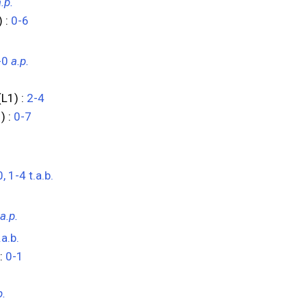
.p.
) :
0-6
-0
a.p.
(L1) :
2-4
) :
0-7
, 1-4 t.a.b.
a.p.
.a.b.
 :
0-1
1
p.