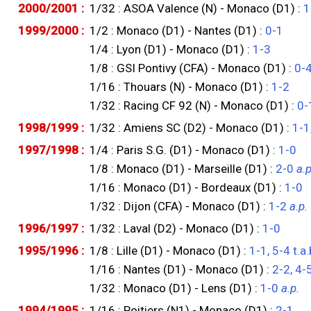
2000/2001 :
1/32 : ASOA Valence (N) - Monaco (D1) :
1
1999/2000 :
1/2 : Monaco (D1) - Nantes (D1) :
0-1
1/4 : Lyon (D1) - Monaco (D1) :
1-3
1/8 : GSI Pontivy (CFA) - Monaco (D1) :
0-
1/16 : Thouars (N) - Monaco (D1) :
1-2
1/32 : Racing CF 92 (N) - Monaco (D1) :
0-
1998/1999 :
1/32 : Amiens SC (D2) - Monaco (D1) :
1-1,
1997/1998 :
1/4 : Paris S.G. (D1) - Monaco (D1) :
1-0
1/8 : Monaco (D1) - Marseille (D1) :
2-0
a.p
1/16 : Monaco (D1) - Bordeaux (D1) :
1-0
1/32 : Dijon (CFA) - Monaco (D1) :
1-2
a.p.
1996/1997 :
1/32 : Laval (D2) - Monaco (D1) :
1-0
1995/1996 :
1/8 : Lille (D1) - Monaco (D1) :
1-1, 5-4 t.a.
1/16 : Nantes (D1) - Monaco (D1) :
2-2, 4-5
1/32 : Monaco (D1) - Lens (D1) :
1-0
a.p.
1994/1995 :
1/16 : Poitiers (N1) - Monaco (D1) :
2-1