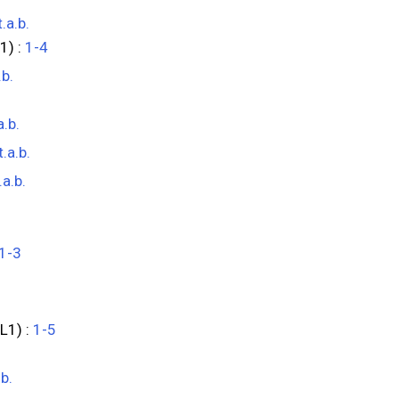
.a.b.
1) :
1-4
.b.
a.b.
t.a.b.
.a.b.
1-3
L1) :
1-5
.b.