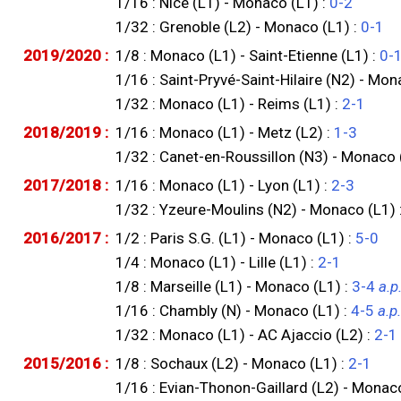
1/16 : Nice (L1) - Monaco (L1) :
0-2
1/32 : Grenoble (L2) - Monaco (L1) :
0-1
2019/2020 :
1/8 : Monaco (L1) - Saint-Etienne (L1) :
0-
1/16 : Saint-Pryvé-Saint-Hilaire (N2) - Mon
1/32 : Monaco (L1) - Reims (L1) :
2-1
2018/2019 :
1/16 : Monaco (L1) - Metz (L2) :
1-3
1/32 : Canet-en-Roussillon (N3) - Monaco 
2017/2018 :
1/16 : Monaco (L1) - Lyon (L1) :
2-3
1/32 : Yzeure-Moulins (N2) - Monaco (L1) 
2016/2017 :
1/2 : Paris S.G. (L1) - Monaco (L1) :
5-0
1/4 : Monaco (L1) - Lille (L1) :
2-1
1/8 : Marseille (L1) - Monaco (L1) :
3-4
a.p
1/16 : Chambly (N) - Monaco (L1) :
4-5
a.p.
1/32 : Monaco (L1) - AC Ajaccio (L2) :
2-1
2015/2016 :
1/8 : Sochaux (L2) - Monaco (L1) :
2-1
1/16 : Evian-Thonon-Gaillard (L2) - Monaco