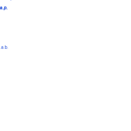
a.p.
.a.b.