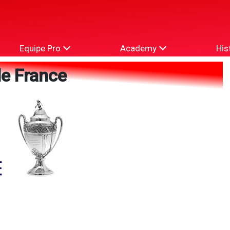
Equipe Pro
Academy
His
e France