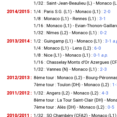
1/32 : Saint-Jean-Beaulieu (L) - Monaco (L
2014/2015 :
1/4 : Paris S.G. (L1) - Monaco (L1) :
2-0
1/8 : Monaco (L1) - Rennes (L1) :
3-1
1/16 : Monaco (L1) - Evian-Thonon-Gaillard
1/32 : Nîmes (L2) - Monaco (L1) :
0-2
2013/2014 :
1/2 : Guingamp (L1) - Monaco (L1) :
3-1
a.
1/4 : Monaco (L1) - Lens (L2) :
6-0
1/8 : Nice (L1) - Monaco (L1) :
0-1
a.p.
1/16 : Chasselay Monts d'Or Azergues (CF
1/32 : Vannes (N) - Monaco (L1) :
2-3
2012/2013 :
8ème tour : Monaco (L2) - Bourg-Péronnas
7ème tour : Toulon (DH) - Monaco (L2) :
1
2011/2012 :
1/32 : Angers (L2) - Monaco (L2) :
4-3
8ème tour : La Tour Saint-Clair (DH) - Mon
7ème tour : Alès (DH) - Monaco (L2) :
0-5
2010/2011 :
1/32 : SO Chambéry (CFA2) - Monaco (L1)