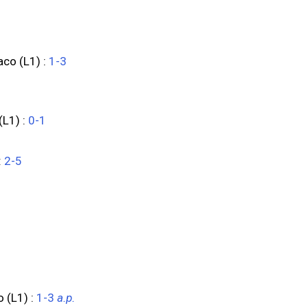
1
aco (L1) :
1-3
(L1) :
0-1
:
2-5
.
 (L1) :
1-3
a.p.