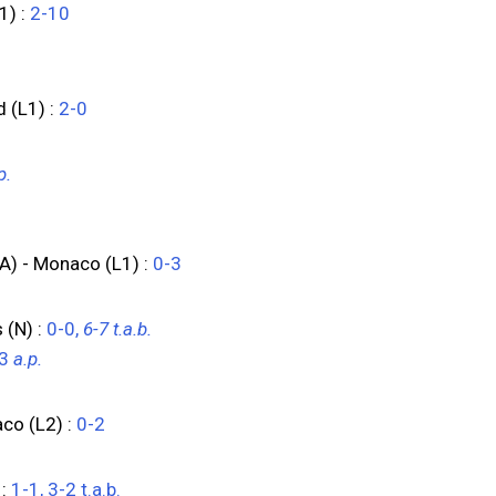
1) :
2-10
 (L1) :
2-0
p.
A) - Monaco (L1) :
0-3
 (N) :
0-0,
6-7 t.a.b.
-3
a.p.
aco (L2) :
0-2
 :
1-1, 3-2 t.a.b.