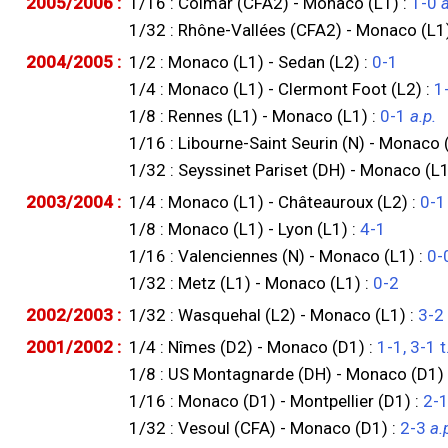
2005/2006 :
1/16 : Colmar (CFA2) - Monaco (L1) :
1-0
a
1/32 : Rhône-Vallées (CFA2) - Monaco (L1
2004/2005 :
1/2 : Monaco (L1) - Sedan (L2) :
0-1
1/4 : Monaco (L1) - Clermont Foot (L2) :
1
1/8 : Rennes (L1) - Monaco (L1) :
0-1
a.p.
1/16 : Libourne-Saint Seurin (N) - Monaco 
1/32 : Seyssinet Pariset (DH) - Monaco (L1
2003/2004 :
1/4 : Monaco (L1) - Châteauroux (L2) :
0-1
1/8 : Monaco (L1) - Lyon (L1) :
4-1
1/16 : Valenciennes (N) - Monaco (L1) :
0-0
1/32 : Metz (L1) - Monaco (L1) :
0-2
2002/2003 :
1/32 : Wasquehal (L2) - Monaco (L1) :
3-2
2001/2002 :
1/4 : Nîmes (D2) - Monaco (D1) :
1-1, 3-1 t
1/8 : US Montagnarde (DH) - Monaco (D1)
1/16 : Monaco (D1) - Montpellier (D1) :
2-
1/32 : Vesoul (CFA) - Monaco (D1) :
2-3
a.