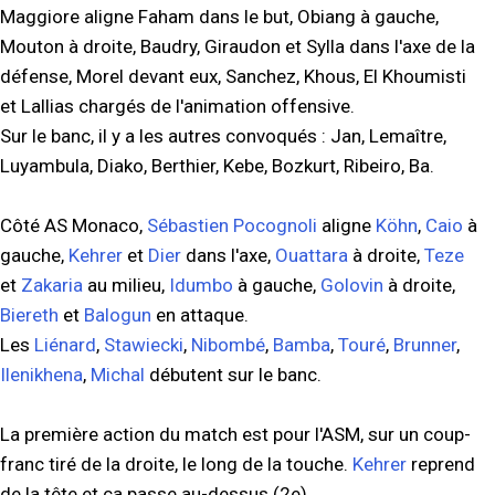
Maggiore aligne Faham dans le but, Obiang à gauche,
Mouton à droite, Baudry, Giraudon et Sylla dans l'axe de la
défense, Morel devant eux, Sanchez, Khous, El Khoumisti
et Lallias chargés de l'animation offensive.
Sur le banc, il y a les autres convoqués : Jan, Lemaître,
Luyambula, Diako, Berthier, Kebe, Bozkurt, Ribeiro, Ba.
Côté AS Monaco,
Sébastien Pocognoli
aligne
Köhn
,
Caio
à
gauche,
Kehrer
et
Dier
dans l'axe,
Ouattara
à droite,
Teze
et
Zakaria
au milieu,
Idumbo
à gauche,
Golovin
à droite,
Biereth
et
Balogun
en attaque.
Les
Liénard
,
Stawiecki
,
Nibombé
,
Bamba
,
Touré
,
Brunner
,
Ilenikhena
,
Michal
débutent sur le banc.
La première action du match est pour l'ASM, sur un coup-
franc tiré de la droite, le long de la touche.
Kehrer
reprend
de la tête et ça passe au-dessus (2e).