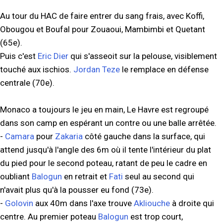
Au tour du HAC de faire entrer du sang frais, avec Koffi,
Obougou et Boufal pour Zouaoui, Mambimbi et Quetant
(65e).
Puis c'est
Eric Dier
qui s'asseoit sur la pelouse, visiblement
touché aux ischios.
Jordan Teze
le remplace en défense
centrale (70e).
Monaco a toujours le jeu en main, Le Havre est regroupé
dans son camp en espérant un contre ou une balle arrêtée.
-
Camara
pour
Zakaria
côté gauche dans la surface, qui
attend jusqu'à l'angle des 6m où il tente l'intérieur du plat
du pied pour le second poteau, ratant de peu le cadre en
oubliant
Balogun
en retrait et
Fati
seul au second qui
n'avait plus qu'à la pousser eu fond (73e).
-
Golovin
aux 40m dans l'axe trouve
Akliouche
à droite qui
centre. Au premier poteau
Balogun
est trop court,