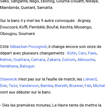
Seko, Sangante, Nego, Ebonog, Gourna-Douath, Ndiaye,
Mambimbi, Quetant, Samatta.
Sur le banc il y met les 9 autre convoqués : Argney,
Doucouré, Koffi, Pembélé, Boufal, Kechta, Mosengo,
Obougou, Soumaré.
Côté
Sébastien Pocognoli
, il change encore son onze de
départ avec plusieurs changements :
Köhn
,
Caio
,
Faes
,
Kehrer
,
Ouattara
,
Camara
,
Zakaria
,
Golovin
,
Akliouche
,
Ilenikhena
,
Balogun
.
Stawiecki
n'est pas sur la feuille de match, les
Liénard
,
Dier
,
Teze
,
Vanderson
,
Bamba
,
Biereth
,
Brunner
,
Fati
,
Michal
vont eux débuter sur le banc.
- Dès les premières minutes, Le Havre tente de mettre la