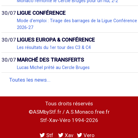
Monaco remonte le Cercle Bruges pour un nul, 2-2
30/07
LIGUE CONFÉRENCE
Mode d'emploi : Tirage des barrages de la Ligue Conférence
2026-27
30/07
LIGUES EUROPA & CONFÉRENCE
Les résultats du 1er tour des C3 & C4
30/07
MARCHÉ DES TRANSFERTS
Lucas Michel prêté au Cercle Bruges
Toutes les news...
Tous droits réservés
©ASMbyStf.fr / A.S.Monaco.free.fr
Stf-Xav-Véro 1994-2026
Stf
Xav
Vero