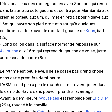
tête sous l'eau des monégasques avec Zouaoui qui rentre
dans la surface côté gauche et centre pour Mambimbi aux
premier poteau aux 6m, qui met en retrait pour Ndiaye aux
16m qui ouvre son pied droit et n'est qu'à quelques
centimètres de trouver le montant gauche de
Köhn
, battu
(2e).
- Long ballon dans la surface normande repoussé sur
Akliouche
aux 16m qui reprend du gauche de volée, juste
au-dessus du cadre (8e).
Le rythme est peu élévé, il ne se passe pas grand chose
dans cette première demi-heure.
L'ASM prend peu à peu le match en main, vient jouer dans
le camp du Havre sans pouvoir prendre l'avantage.
Avant la demi-heure,
Wout Faes
est remplacé par
Eric Dier
(29e), touché à la cheville.
- Longue touche de
Caio
dans son camp pour
Ilenikhena